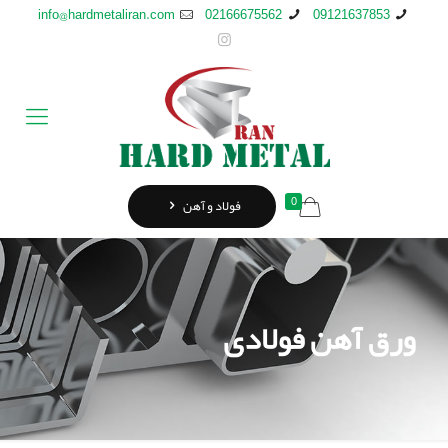
info@hardmetaliran.com
02166675562
09121637853
0
فولاد و آهن
ورق آهن فولادی