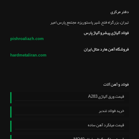
دفتر مرکزی
تهران، بزرگراه فتح, شير پاستوريزه، مجتمع پارس امير
فولاد آلیاژی پیشرو آلیاژ پارس
pishroaliazh.com
فروشگاه آهن هارد متال ایران
hardmetaliran.com
فولاد و آهن آلات
قیمت ورق آلیاژی A283
خرید فولاد تندبر
قیمت میلگرد آهن ساده