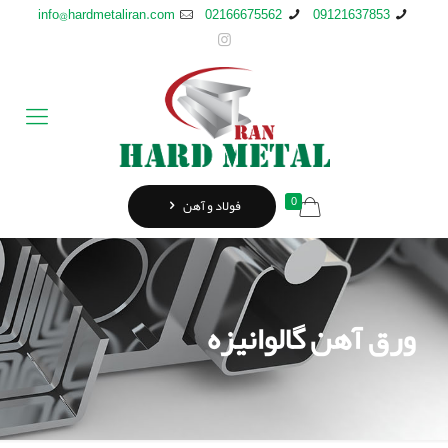
info@hardmetaliran.com
02166675562
09121637853
0
فولاد و آهن
ورق آهن گالوانیزه