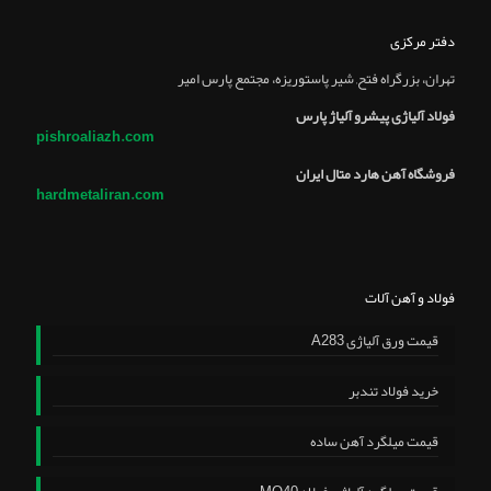
دفتر مرکزی
تهران، بزرگراه فتح, شير پاستوريزه، مجتمع پارس امير
فولاد آلیاژی پیشرو آلیاژ پارس
pishroaliazh.com
فروشگاه آهن هارد متال ایران
hardmetaliran.com
فولاد و آهن آلات
قیمت ورق آلیاژی A283
خرید فولاد تندبر
قیمت میلگرد آهن ساده