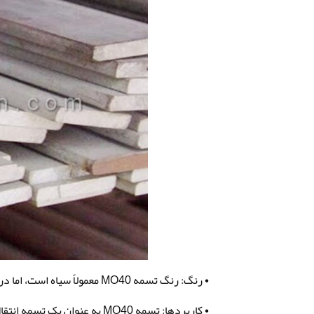
• رنگ: رنگ تسمه MO40 معمولاً سیاه است، اما در برخی موارد ممکن است در رنگ‌های دیگر نیز تولید شود
• کاربردها: تسمه MO40 به عنو