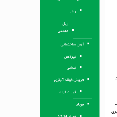
ریل
ریل
معدنی
آهن ساختمانی
تیرآهن
نبشی
عات
فروش فولاد آلیاژی
قیمت فولاد
فولاد
یری
فولاد VCN