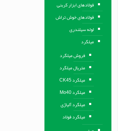
فولادهای ابزار کربنی
فولادهای خوش تراش
لوله سیلندری
میلگرد
فروش میلگرد
متریال میلگرد
میلگرد CK45
میلگرد Mo40
میلگرد آلیاژی
میلگرد فولاد
ورق