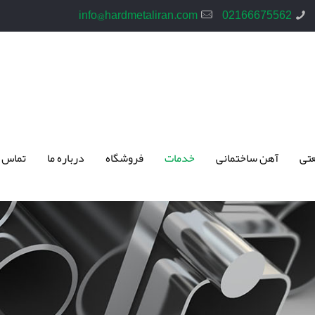
info@hardmetaliran.com
02166675562
تی
آهن ساختمانی
خدمات
فروشگاه
درباره ما
تماس 