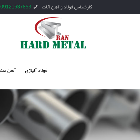
کارشناس فولاد و آهن آلات
09121637853
فولاد آلیاژی
آهن صنع