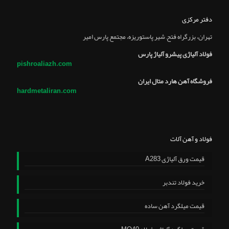
دفتر مرکزی
تهران، بزرگراه فتح, شير پاستوريزه، مجتمع پارس امير
فولاد آلیاژی پیشرو آلیاژ پارس
pishroaliazh.com
فروشگاه آهن هارد متال ایران
hardmetaliran.com
فولاد و آهن آلات
قیمت ورق آلیاژی A283
خرید فولاد تندبر
قیمت میلگرد آهن ساده