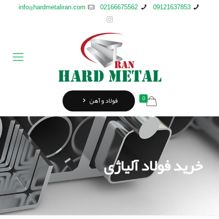
info@hardmetaliran.com
02166675562
09121637853
0
فولاد و آهن
خرید فولاد آلیاژی