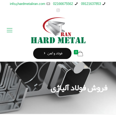
info@hardmetaliran.com
02166675562
09121637853
0
فولاد و آهن
فروش فولاد آلیاژی