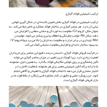
ترکیب شیمیایی فولاد آلیاژی
ترکیب شیمیایی در فولاد آلیاژی نقش تعیین کننده ای در شکل گیری خواص
نهایی آن دارد. هر عنصر آلیاژی در ساختار فولاد عملکردی خاص ایفا می کند. به
عنوان مثال، کروم (Cr) مقاومت به خوردگی و سختی سطحی را افزایش می
دهد، نیکل (Ni) موجب چقرمگی و انعطاف پذیری بیشتر می شود، مولیبدن
(Mo) پایداری در برابر حرارت و مقاومت به خزش را بالا می برد و وانادیوم (V)
به بهبود ساختار دانه ای و افزایش مقاومت سایشی کمک می کند.
در فرآیند فروش فولاد آلیاژی، دانستن درصد دقیق این عناصر برای خریداران
اهمیت زیادی دارد، زیرا کوچک ترین تغییر در میزان عناصر آلیاژی می تواند
تأثیر چشمگیری بر روی خواص مکانیکی فولاد بگذارد. به همین دلیل، مجموعه
ما با ارائه برگه آنالیز شیمیایی معتبر برای هر محموله، شفافیت کامل را در
اختیار مشتری قرار می دهد تا انتخاب فولاد آلیاژی با اطمینان و آگاهی انجام
شود. این رویکرد علمی و دقیق در کنار مشاوره فنی رایگان، از نقاط قوت ما در
بازار فروش فولاد آلیاژی است.