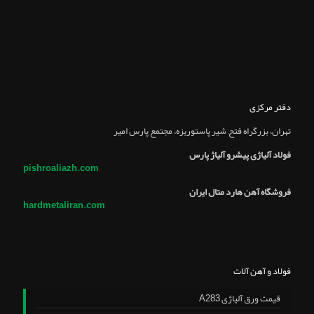
دفتر مرکزی
تهران، بزرگراه فتح, شير پاستوريزه، مجتمع پارس امير
فولاد آلیاژی پیشرو آلیاژ پارس
pishroaliazh.com
فروشگاه آهن هارد متال ایران
hardmetaliran.com
فولاد و آهن آلات
قیمت ورق آلیاژی A283