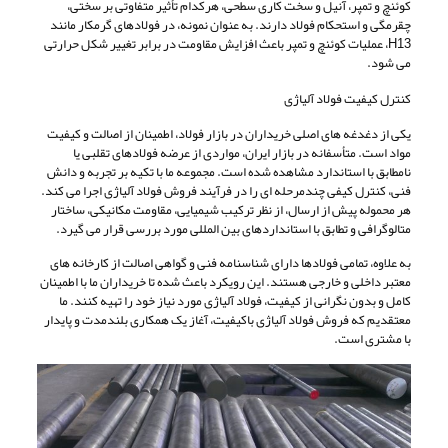
کوئنچ و تمپر، آنیل و سخت کاری سطحی، هرکدام تأثیر متفاوتی بر سختی،
چقرمگی و استحکام فولاد دارند. به عنوان نمونه، در فولادهای گرمکار مانند
H13، عملیات کوئنچ و تمپر باعث افزایش مقاومت در برابر تغییر شکل حرارتی
می شود.
کنترل کیفیت فولاد آلیاژی
یکی از دغدغه های اصلی خریداران در بازار فولاد، اطمینان از اصالت و کیفیت
مواد است. متأسفانه در بازار ایران، مواردی از عرضه فولادهای تقلبی یا
نامطابق با استاندارد مشاهده شده است. مجموعه ما با تکیه بر تجربه و دانش
فنی، کنترل کیفی چندمرحله ای را در فرآیند فروش فولاد آلیاژی اجرا می کند.
هر محموله پیش از ارسال، از نظر ترکیب شیمیایی، مقاومت مکانیکی، ساختار
متالوگرافی و تطابق با استانداردهای بین المللی مورد بررسی قرار می گیرد.
به علاوه، تمامی فولادها دارای شناسنامه فنی و گواهی اصالت از کارخانه های
معتبر داخلی و خارجی هستند. این رویکرد باعث شده تا خریداران ما با اطمینان
کامل و بدون نگرانی از کیفیت، فولاد آلیاژی مورد نیاز خود را تهیه کنند. ما
معتقدیم که فروش فولاد آلیاژی باکیفیت، آغاز یک همکاری بلندمدت و پایدار
با مشتری است.