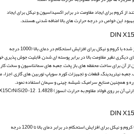
تند از کروم برای ایجاد مقاومت در برابر اکسیداسیون و نیکل برای ایجاد
 بهبود این خواص در درجه حرارت های بالا اضافه شدنی هستند.
فولاد مقاوم به حرارت (نسوز) 1.4828 فولادی آلیاژ شده با کروم و نیکل برای افزایش استحکام در دمای بالا (1000 درجه
ی دیگری نظیر مقاومت بالا در برابر پوسته ای شدن, قابلیت جوش پذیری خ
ن از آن برای ساخت محفظه های باز پخت, جعبه های سمانتاسیون و سخت کاری
 جعبه نیتریدینگ, قطعات و تجهیزات کوره, سوپاپ توربین های گازی, اجزاء م
کوره و همچنین صنایع سرامیک, شیشه, چینی و سیمان استفاده نمود.
برای آشنایی بیشتر با این فولاد, آنالیز و عملیات حرارتی آن بر روی فولاد مقاوم به حرارت (نسوز) 15CrNiSi20-12 – 1.4828
فولاد مقاوم به حرارت (نسوز) 1.4841 آلیاژ شده با کروم و نیکل برای افزایش استحکام در برابر دمای بالا تا 1200 درجه