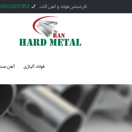
کارشناس فولاد و آهن آلات
09121637853
فولاد آلیاژی
آهن صنع