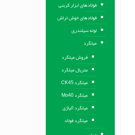
فولادهای ابزار کربنی
فولادهای خوش تراش
لوله سیلندری
میلگرد
فروش میلگرد
متریال میلگرد
میلگرد CK45
میلگرد Mo40
میلگرد آلیاژی
میلگرد فولاد
ورق