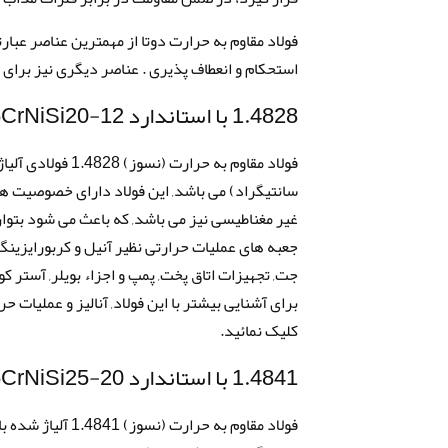
فولاد مقاوم به حرارت دوتا از مهمترین عناصر عبار
استحکام و انعطاف پذیری . عناصر دیگری نیز برای
1.4828 با استاندارد DIN X15CrNiSi20-12
سانتیگراد) می باشد, این فولاد دارای خصوصیت ها
غیر مغناطیسی نیز می باشد, که باعث می شود بتوا
جعبه های عملیات حرارتی نظیر آنیل و کربورایزینگ,
جت, تجهیزات اتاق پخت, پمپ و اجزاء بویلر, آستر 
کلیک نمائید.
1.4841 با استاندارد DIN X15CrNiSi25-20