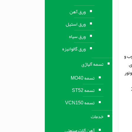
ورق آهن
ورق استیل
ورق سیاه
ورق گالوانیزه
وب و
تسمه آلیاژی
,
وتور
تسمه MO40
X
تسمه ST52
تسمه VCN150
خدمات
آهن آلات صنعتی