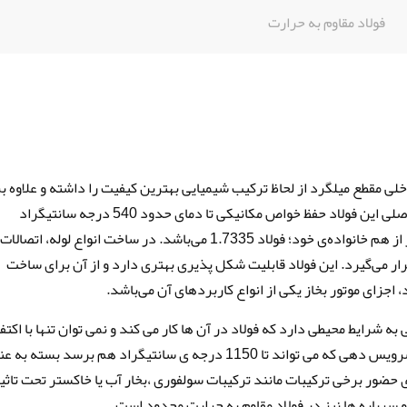
فولاد مقاوم به حرارت
لی مقطع میلگرد از لحاظ ترکیب شیمیایی بهترین کیفیت را داشته و علاوه بر
در حالت تسمه یا ورق هم موجود می‌باشد. ویژگی اصلی این فولاد حفظ خواص مکانیکی تا دمای حدود 540 درجه سانتیگراد
میباشد، مقاومت فولاد مقاوم به حرارت کمی بیشتر از هم خانواده‌ی خود؛ فولاد 1.7335 می‌باشد. در ساخت انواع لوله، اتصال
رار می‌گیرد. این فولاد قابلیت شکل پذیری بهتری دارد و از آن برای ساخت
، اجزای موتور بخاز یکی از انواع کاربردهای آن می‌باشد.
شرایط محیطی دارد که فولاد در آن ها کار می کند و نمی توان تنها با اکتفا
یک روش تستی آن را مشخص کرد.حداکثر دمای سرویس دهی که می تواند تا 1150 درجه ی سانتیگراد هم برسد بسته
ضور برخی ترکیبات مانند ترکیبات سولفوری ،بخار آب یا خاکستر تحت تاثی
 سرباره ها نیز در فولاد مقاوم به حرارت محدود است.