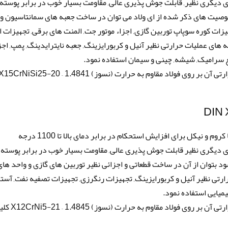
 دیگری نظیر, قابلت جوش پذیری عالی, مقاومت بسیار خوب در برابر پوسته
صوصیت های ذکر شده از ای ولاد می توان در ساخت جعبه های سمانتاسیون و
قطعات و تجهیزات کوره سوپاپ توربین گازی, اجزاء موتور جت, المنت های برقی, تجهیزات ا
های عملیات حرارتی نظیر آنیل و کربورایزینگ, جعبه نایترایدینگ, پمپ, اجز
ع سرامیک, شیشه, چینی و سیمان استفاده نمود.
برای آشنایی بیشتر با این فولاد, آنالیز و عملیات حرارتی آن بر روی فولاد مقاوم به حرارت (نسوز) 15CrNiSi25-20 – 1.4841
فولاد مقاوم به حرارت (نسوز) 1.4845 آلیاژ شده با کروم و نیکل برای افزایش استحکام در برابر دمای بالا تا 1100 درجه
 دیگری نظیر قابلت جوش پذیری عالی, مقاومت بسیار خوب در برابر پوسته
 بتوان از آن در ساخت قطعاتی و اجزائی نظیر توربین های گازی و واحد های
رارتی نظیر آنیل و کربورایزینگ, تجهیزات رنگرزی, تجهیزات تصفیه نفت, آست
میایی استفاده نمود.
برای آشنایی بیشتر با این فولاد, آنالیز و عملیات حرارتی آن بر روی فولاد