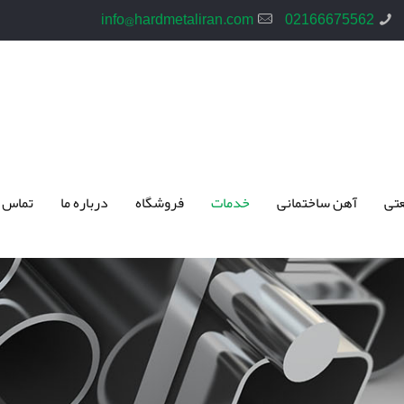
info@hardmetaliran.com
02166675562
تی
آهن ساختمانی
خدمات
فروشگاه
درباره ما
تماس 