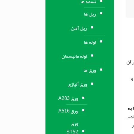
تسمه ها
ریل ها
ریل آهن
لوله ها
لوله مانیسمان
 آن
ورق ها
ات و
ورق آلیاژی
ورق A283
 به
ورق A516
 به عناصر
ورق
ر
ST52