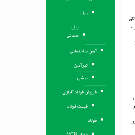
ریل
تاق
ریل
اء
معدنی
X
آهن ساختمانی
تیرآهن
نبشی
فروش فولاد آلیاژی
ر
قیمت فولاد
فولاد
 مقاوم به حرارت (نسوز) X12CrNi5-21 – 1.4845 کلیک
فولاد VCN