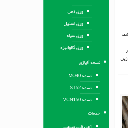
ورق آهن
ورق استیل
 تا 200 میلیمتر می‌باشد،
ورق سیاه
ورق گالوانیزه
در
زین
تسمه آلیاژی
تسمه MO40
تسمه ST52
تسمه VCN150
خدمات
آهن آلات صنعتی