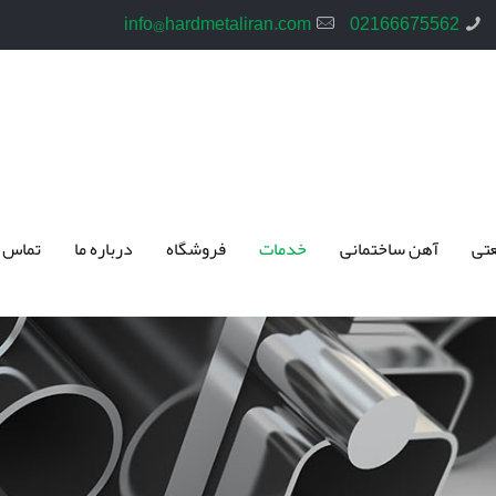
info@hardmetaliran.com
02166675562
تی
آهن ساختمانی
خدمات
فروشگاه
درباره ما
تماس 