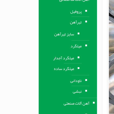
پروفیل
تیرآهن
سایز تیرآهن
میلگرد
میلگرد آجدار
میلگرد ساده
ناودانی
نبشی
آهن آلات صنعتی