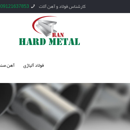
کارشناس فولاد و آهن آلات
09121637853
فولاد آلیاژی
آهن صنع