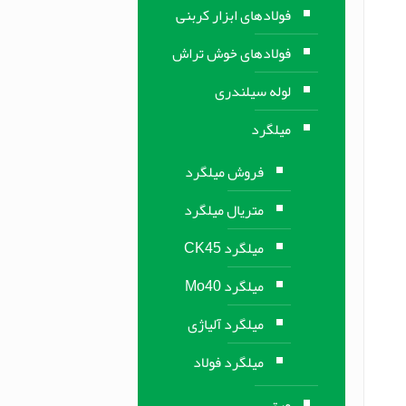
فولادهای ابزار کربنی
فولادهای خوش تراش
لوله سیلندری
میلگرد
فروش میلگرد
متریال میلگرد
میلگرد CK45
میلگرد Mo40
میلگرد آلیاژی
میلگرد فولاد
ورق