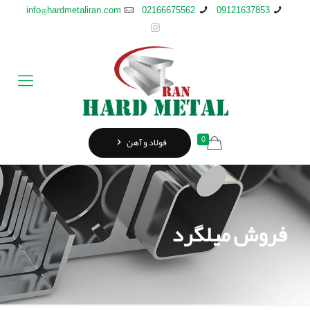
info@hardmetaliran.com
02166675562
09121637853
0
فولاد و آهن
فروش میلگرد