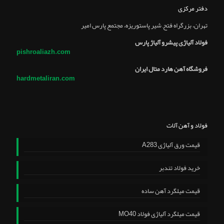
دفتر مرکزی
تهران، بزرگراه فتح, شير پاستوريزه، مجتمع پارس امير
فولاد آلیاژی پیشرو آلیاژ پارس
pishroaliazh.com
فروشگاه آهن هارد متال ایران
hardmetaliran.com
فولاد و آهن آلات
قیمت ورق آلیاژی A283
خرید فولاد تندبر
قیمت میلگرد آهن ساده
قیمت میلگرد آلیاژی فولاد MO40