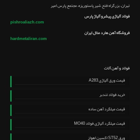
تهران، بزرگراه فتح, شير پاستوريزه، مجتمع پارس امير
فولاد آلیاژی پیشرو آلیاژ پارس
pishroaliazh.com
فروشگاه آهن هارد متال ایران
hardmetaliran.com
فولاد و آهن آلات
قیمت ورق آلیاژی A283
خرید فولاد تندبر
قیمت میلگرد آهن ساده
قیمت میلگرد آلیاژی فولاد MO40
ورق ST52 اکسین اهواز