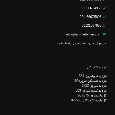
4968 6667 – 021
5895 6667 – 021
09121637853
info@hardmetaliran.com
هر سوالی دارید لطفا با ما در ارتباط باشید.
بازدید کنندگان
بازدیدهای امروز:
534
بازدیدکنندگان امروز:
199
بازدید دیروز:
1,222
بازدید کننده دیروز:
563
کل بازدید ها:
969,875
کل بازدیدکنند‌گان:
164,565