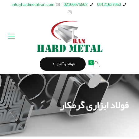
info@hardmetaliran.com
02166675562
09121637853
0
فولاد و آهن
فولاد ابزاری گرمکار