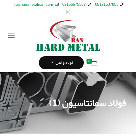
info@hardmetaliran.com
02166675562
09121637853
0
فولاد و آهن
فولاد سمانتاسیون (1)