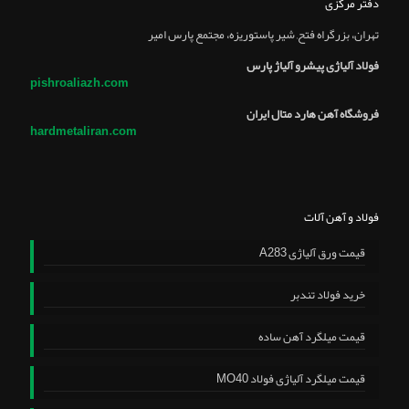
دفتر مرکزی
تهران، بزرگراه فتح, شير پاستوريزه، مجتمع پارس امير
فولاد آلیاژی پیشرو آلیاژ پارس
pishroaliazh.com
فروشگاه آهن هارد متال ایران
hardmetaliran.com
فولاد و آهن آلات
قیمت ورق آلیاژی A283
خرید فولاد تندبر
قیمت میلگرد آهن ساده
قیمت میلگرد آلیاژی فولاد MO40