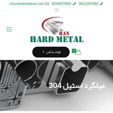
info@hardmetaliran.com
02166675562
09121637853
0
فولاد و آهن
ميلگرد استيل 304