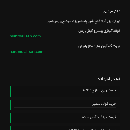
دفتر مرکزی
تهران، بزرگراه فتح, شير پاستوريزه، مجتمع پارس امير
فولاد آلیاژی پیشرو آلیاژ پارس
pishroaliazh.com
فروشگاه آهن هارد متال ایران
hardmetaliran.com
فولاد و آهن آلات
قیمت ورق آلیاژی A283
خرید فولاد تندبر
قیمت میلگرد آهن ساده