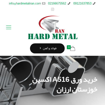
info@hardmetaliran.com
02166675562
09121637853
0
فولاد و آهن
خرید ورق A516 اکسین
خوزستان ارزان