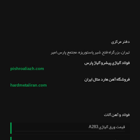
دفتر مرکزی
تهران، بزرگراه فتح, شير پاستوريزه، مجتمع پارس امير
فولاد آلیاژی پیشرو آلیاژ پارس
pishroaliazh.com
فروشگاه آهن هارد متال ایران
hardmetaliran.com
فولاد و آهن آلات
قیمت ورق آلیاژی A283