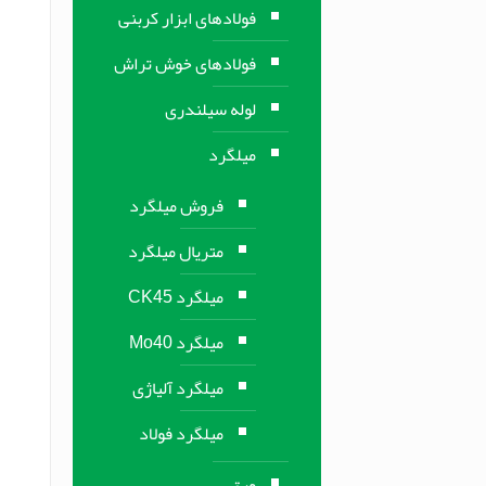
فولادهای ابزار کربنی
فولادهای خوش تراش
لوله سیلندری
میلگرد
فروش میلگرد
متریال میلگرد
میلگرد CK45
میلگرد Mo40
میلگرد آلیاژی
میلگرد فولاد
ورق