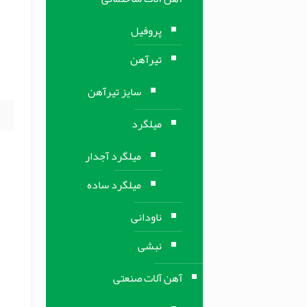
و
پروفیل
تیرآهن
آ
سایز تیرآهن
میلگرد
میلگرد آجدار
میلگرد ساده
ناودانی
نبشی
آهن آلات صنعتی