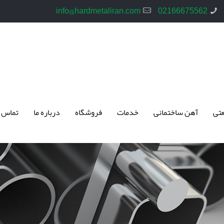
info@hardmetaliran.com
02166675562
تی
آهن ساختمانی
خدمات
فروشگاه
درباره ما
تماس 