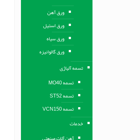
ورق آهن
ورق استیل
ورق سیاه
ورق گالوانیزه
تسمه آلیاژی
تسمه MO40
تسمه ST52
تسمه VCN150
خدمات
آهن آلات صنعتی