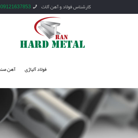
کارشناس فولاد و آهن آلات
09121637853
فولاد آلیاژی
آهن صنع