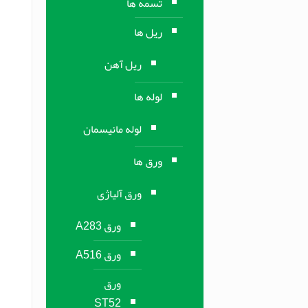
تسمه ها
ریل ها
ریل آهن
لوله ها
لوله مانیسمان
ورق ها
ورق آلیاژی
ورق A283
ورق A516
ورق
ST52