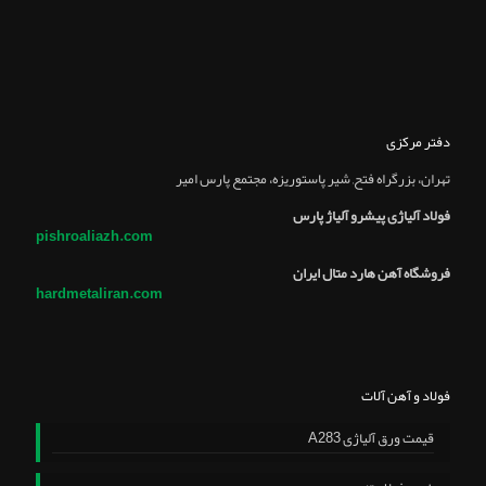
دفتر مرکزی
تهران، بزرگراه فتح, شير پاستوريزه، مجتمع پارس امير
فولاد آلیاژی پیشرو آلیاژ پارس
pishroaliazh.com
فروشگاه آهن هارد متال ایران
hardmetaliran.com
فولاد و آهن آلات
قیمت ورق آلیاژی A283