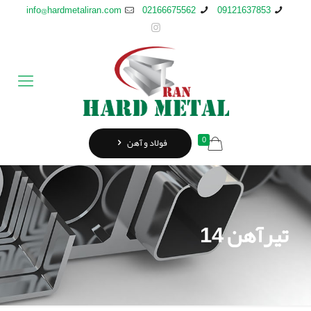
info@hardmetaliran.com
02166675562
09121637853
0
فولاد و آهن
تیرآهن 14