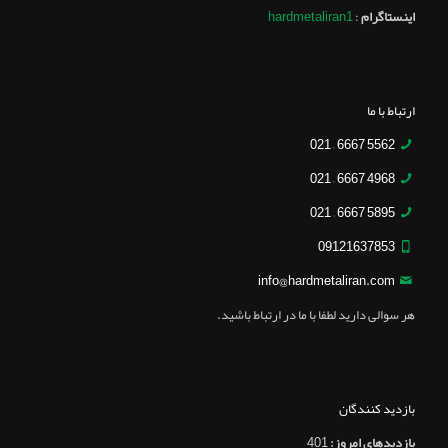
اینستاگرام
:
hardmetaliran1
ارتباط با ما
5562 6667 – 021
4968 6667 – 021
5895 6667 – 021
09121637853
info@hardmetaliran.com
هر سوالی دارید لطفا با ما در ارتباط باشید.
بازدید کنندگان
بازدیدهای امروز:
401