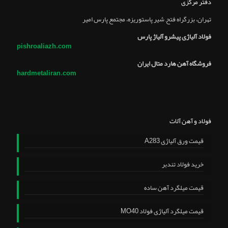
دفتر مرکزی
تهران، بزرگراه فتح, شير پاستوريزه، مجتمع پارس امير
فولاد آلیاژی پیشرو آلیاژ پارس
pishroaliazh.com
فروشگاه آهن هارد متال ایران
hardmetaliran.com
فولاد و آهن آلات
قیمت ورق آلیاژی A283
خرید فولاد تندبر
قیمت میلگرد آهن ساده
قیمت میلگرد آلیاژی فولاد MO40