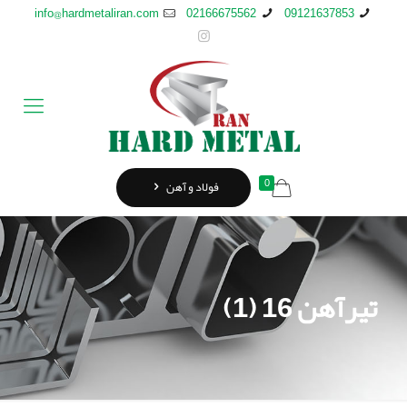
info@hardmetaliran.com
02166675562
09121637853
0
فولاد و آهن
تیرآهن 16 (1)