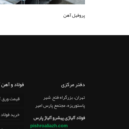
پروفیل آهن
دفتر مرکزی
فولاد و آهن 
تهران، بزرگراه فتح, شير
قیمت ورق آلیا
پاستوريزه، مجتمع پارس امير
خرید فولاد 
فولاد آلیاژی پیشرو آلیاژ پارس
pishroaliazh.com