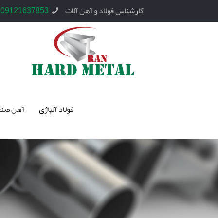
کارشناس فولاد و آهن آلات
09121637853
فولاد آلیاژی
آهن صنع