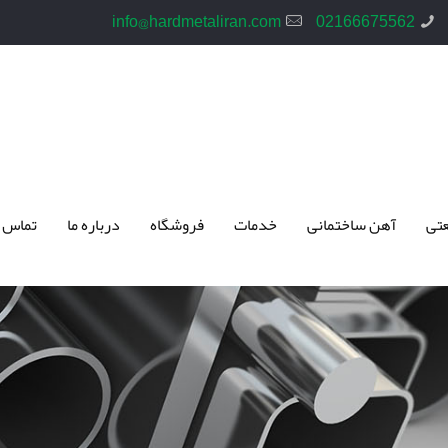
info@hardmetaliran.com
02166675562
تی
آهن ساختمانی
خدمات
فروشگاه
درباره ما
تماس 