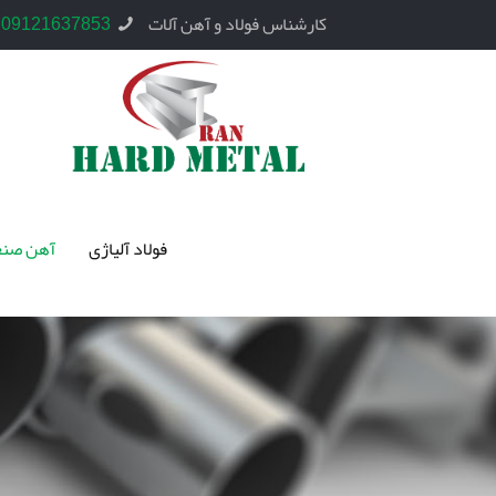
کارشناس فولاد و آهن آلات
09121637853
فولاد آلیاژی
آهن صنع