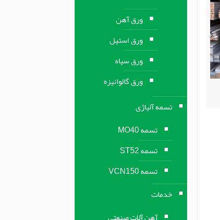
ورق آهن
ورق استیل
ورق سیاه
ورق گالوانیزه
تسمه آلیاژی
تسمه MO40
تسمه ST52
تسمه VCN150
خدمات
آهن آلات صنعتی