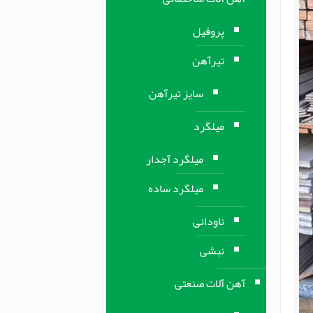
پروفیل
تیرآهن
سایز تیرآهن
میلگرد
میلگرد آجدار
میلگرد ساده
ناودانی
نبشی
آهن آلات صنعتی