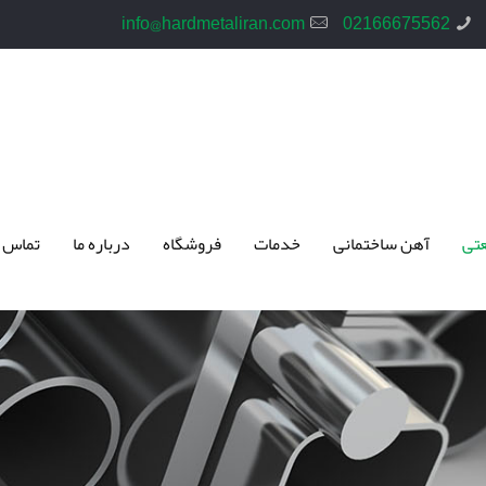
info@hardmetaliran.com
02166675562
تی
آهن ساختمانی
خدمات
فروشگاه
درباره ما
تماس 