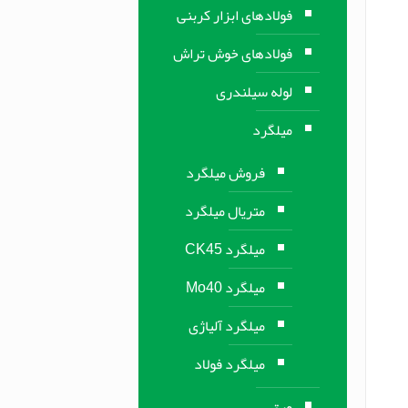
فولادهای ابزار کربنی
فولادهای خوش تراش
لوله سیلندری
میلگرد
فروش میلگرد
متریال میلگرد
میلگرد CK45
میلگرد Mo40
میلگرد آلیاژی
میلگرد فولاد
ورق