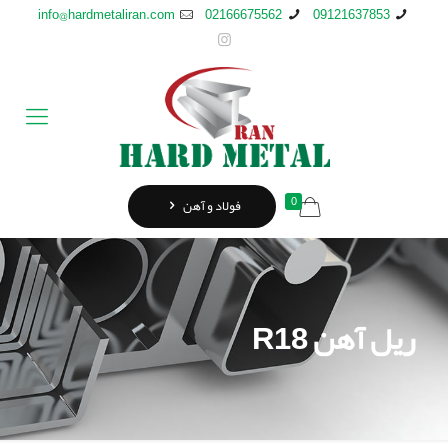
info@hardmetaliran.com
02166675562
09121637853
0
فولاد و آهن
ریل آهن R18