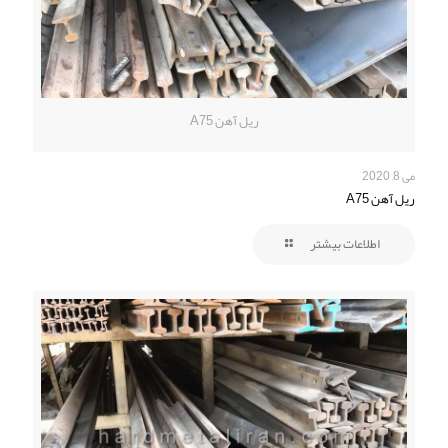
ریل آهن A75
می 8, 2020
ریل آهن A75
اطلاعات بیشتر