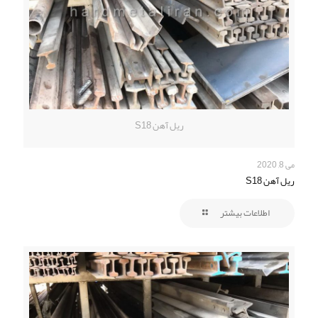
ریل آهن S18
می 8, 2020
ریل آهن S18
اطلاعات بیشتر