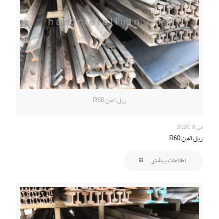
ریل آهن R60
می 8, 2020
ریل آهن R60
اطلاعات بیشتر