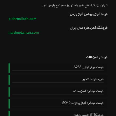
تهران، بزرگراه فتح, شير پاستوريزه، مجتمع پارس امير
فولاد آلیاژی پیشرو آلیاژ پارس
pishroaliazh.com
فروشگاه آهن هارد متال ایران
hardmetaliran.com
فولاد و آهن آلات
قیمت ورق آلیاژی A283
خرید فولاد تندبر
قیمت میلگرد آهن ساده
قیمت میلگرد آلیاژی فولاد MO40
ورق ST52 اکسین اهواز