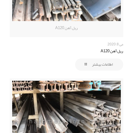
ریل آهن A120
می 8, 2020
ریل آهن A120
اطلاعات بیشتر