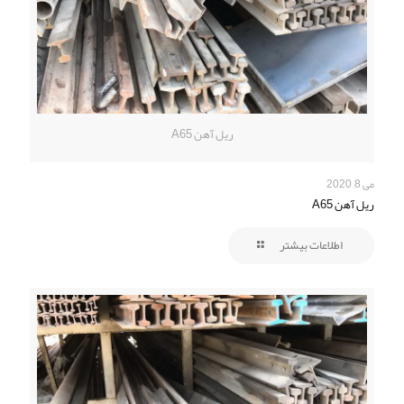
ریل آهن A65
می 8, 2020
ریل آهن A65
اطلاعات بیشتر