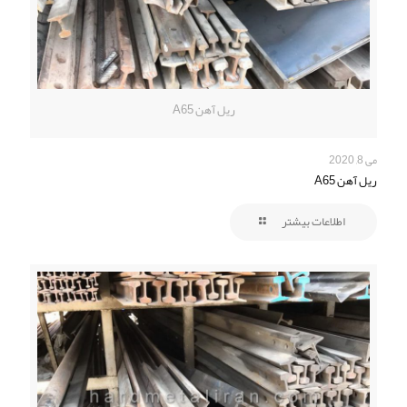
ریل آهن A65
می 8, 2020
ریل آهن A65
اطلاعات بیشتر