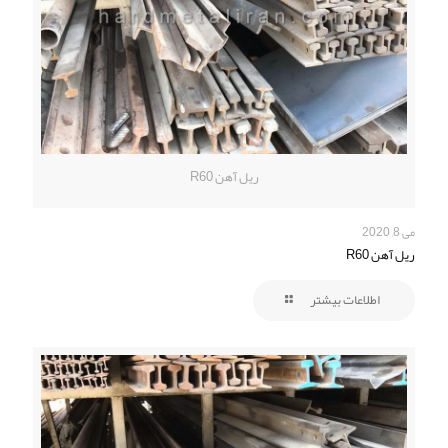
ریل آهن R60
می 8, 2020
ریل آهن R60
اطلاعات بیشتر