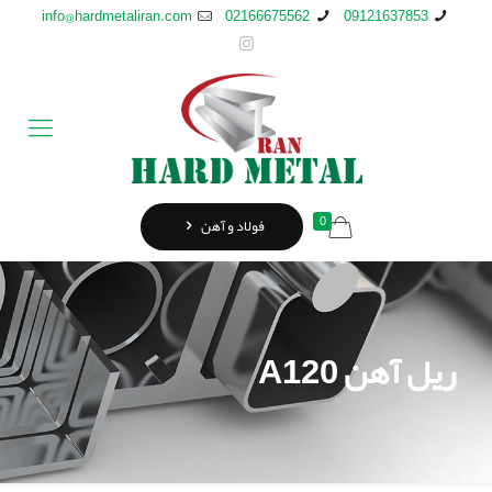
info@hardmetaliran.com
02166675562
09121637853
0
فولاد و آهن
ریل آهن A120