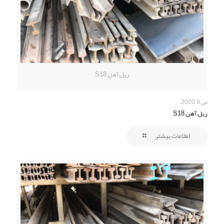
ریل آهن S18
می 8, 2020
ریل آهن S18
اطلاعات بیشتر