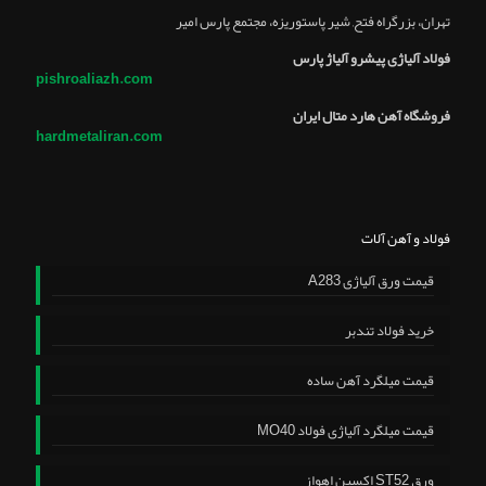
تهران، بزرگراه فتح, شير پاستوريزه، مجتمع پارس امير
فولاد آلیاژی پیشرو آلیاژ پارس
pishroaliazh.com
فروشگاه آهن هارد متال ایران
hardmetaliran.com
فولاد و آهن آلات
قیمت ورق آلیاژی A283
خرید فولاد تندبر
قیمت میلگرد آهن ساده
قیمت میلگرد آلیاژی فولاد MO40
ورق ST52 اکسین اهواز