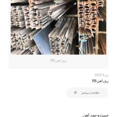
ریل آهن R8
می 8, 2020
ریل آهن R8
اطلاعات بیشتر
جست و جوی آهن