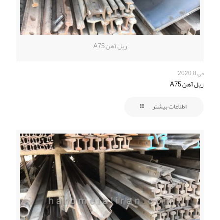
ریل آهن A75
می 8, 2020
ریل آهن A75
اطلاعات بیشتر