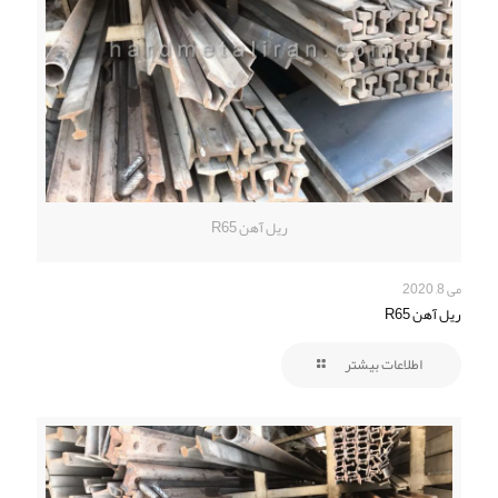
ریل آهن R65
می 8, 2020
ریل آهن R65
اطلاعات بیشتر