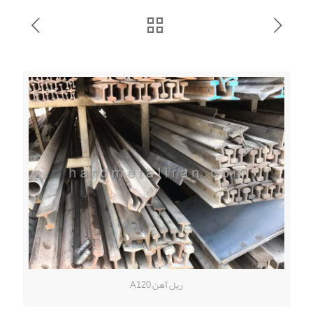
ریل آهن A120