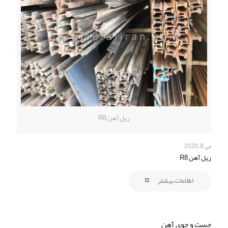
ریل آهن R8
می 8, 2020
ریل آهن R8
اطلاعات بیشتر
جست و جوی آهن