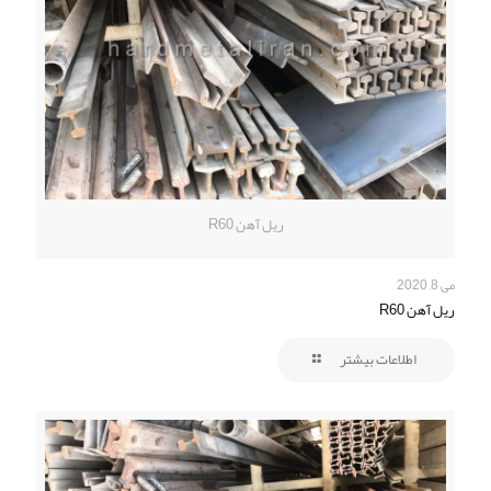
ریل آهن R60
می 8, 2020
ریل آهن R60
اطلاعات بیشتر