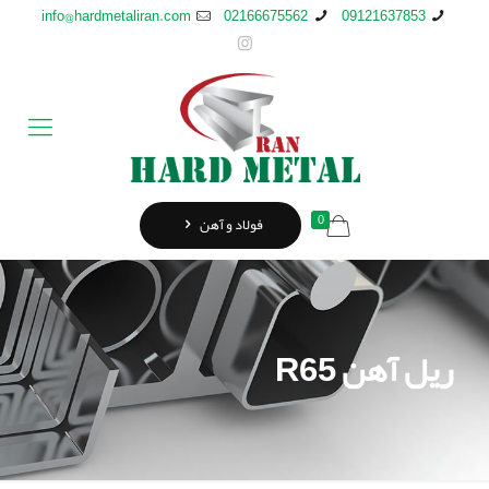
info@hardmetaliran.com
02166675562
09121637853
0
فولاد و آهن
ریل آهن R65