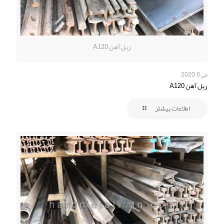
ریل آهن A120
می 8, 2020
ریل آهن A120
اطلاعات بیشتر