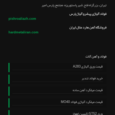
تهران، بزرگراه فتح, شير پاستوريزه، مجتمع پارس امير
فولاد آلیاژی پیشرو آلیاژ پارس
pishroaliazh.com
فروشگاه آهن هارد متال ایران
hardmetaliran.com
فولاد و آهن آلات
قیمت ورق آلیاژی A283
خرید فولاد تندبر
قیمت میلگرد آهن ساده
قیمت میلگرد آلیاژی فولاد MO40
ورق ST52 اکسین اهواز