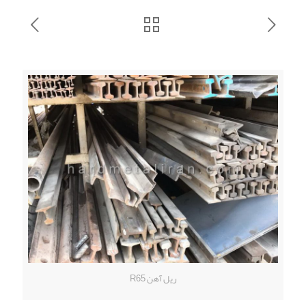
ریل آهن R65