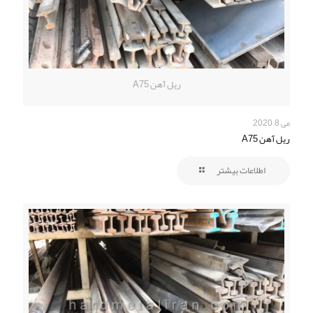
ریل آهن A75
می 8, 2020
ریل آهن A75
اطلاعات بیشتر