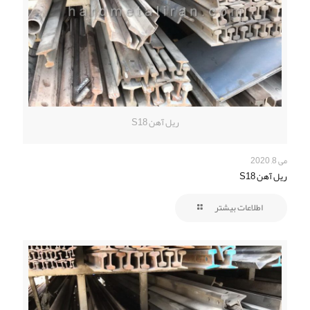
ریل آهن S18
می 8, 2020
ریل آهن S18
اطلاعات بیشتر