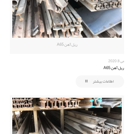
ریل آهن A65
می 8, 2020
ریل آهن A65
اطلاعات بیشتر