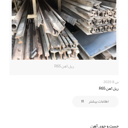
ریل آهن R65
می 8, 2020
ریل آهن R65
اطلاعات بیشتر
جست و جوی آهن