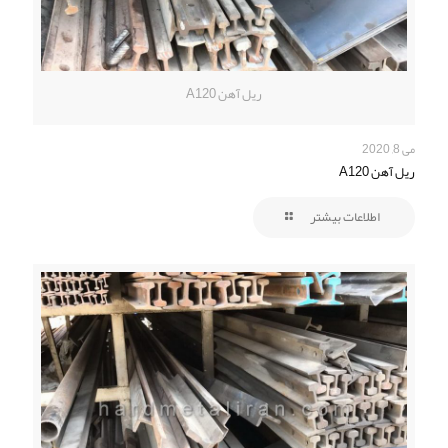
ریل آهن A120
می 8, 2020
ریل آهن A120
اطلاعات بیشتر