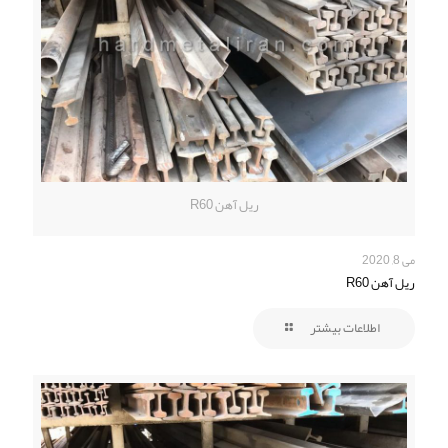
ریل آهن R60
می 8, 2020
ریل آهن R60
اطلاعات بیشتر