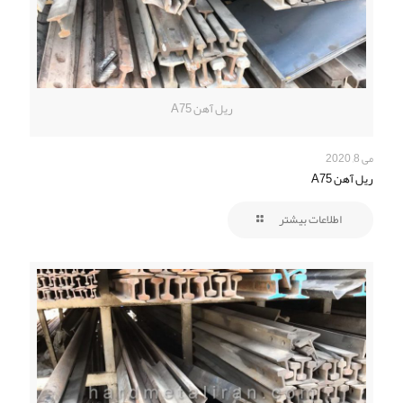
ریل آهن A75
می 8, 2020
ریل آهن A75
اطلاعات بیشتر