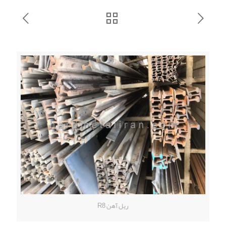
ریل آهن R8