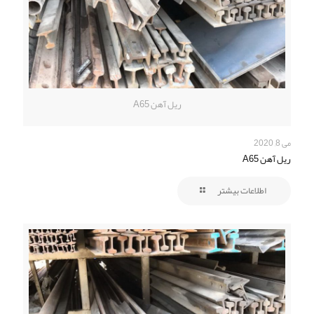
ریل آهن A65
می 8, 2020
ریل آهن A65
اطلاعات بیشتر