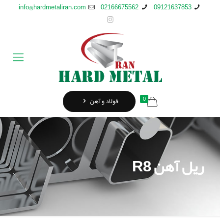
info@hardmetaliran.com
02166675562
09121637853
0
فولاد و آهن
ریل آهن R8