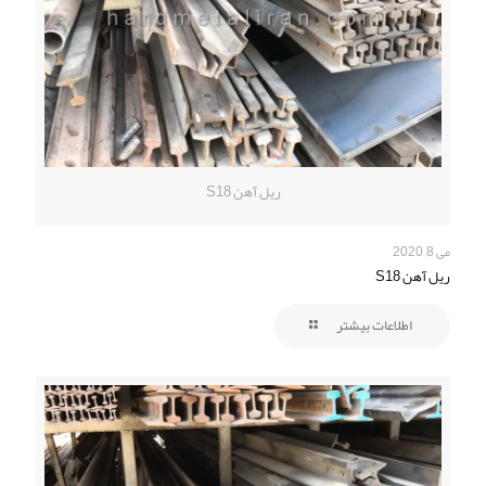
ریل آهن S18
می 8, 2020
ریل آهن S18
اطلاعات بیشتر