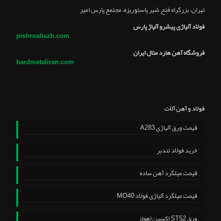
تهران، بزرگراه فتح, شير پاستوريزه، مجتمع پارس امير
فولاد آلیاژی پیشرو آلیاژ پارس
pishroaliazh.com
فروشگاه آهن هارد متال ایران
hardmetaliran.com
فولاد و آهن آلات
قیمت ورق آلیاژی A283
خرید فولاد تندبر
قیمت میلگرد آهن ساده
قیمت میلگرد آلیاژی فولاد MO40
ورق ST52 اکسین اهواز