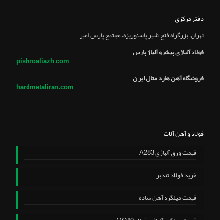
دفتر مرکزی
تهران، بزرگراه فتح, شير پاستوريزه، مجتمع پارس امير
فولاد آلیاژی پیشرو آلیاژ پارس
pishroaliazh.com
فروشگاه آهن هارد متال ایران
hardmetaliran.com
فولاد و آهن آلات
قیمت ورق آلیاژی A283
خرید فولاد تندبر
قیمت میلگرد آهن ساده