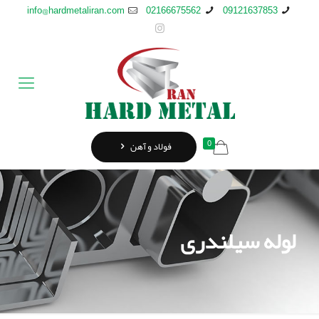
info@hardmetaliran.com
02166675562
09121637853
0
فولاد و آهن
لوله سيلندری