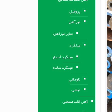
پروفیل
تیرآهن
سایز تیرآهن
میلگرد
میلگرد آجدار
میلگرد ساده
ناودانی
نبشی
آهن آلات صنعتی