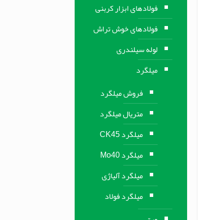
فولادهای ابزار کربنی
فولادهای خوش تراش
لوله سیلندری
میلگرد
فروش میلگرد
متریال میلگرد
میلگرد CK45
میلگرد Mo40
میلگرد آلیاژی
میلگرد فولاد
ورق