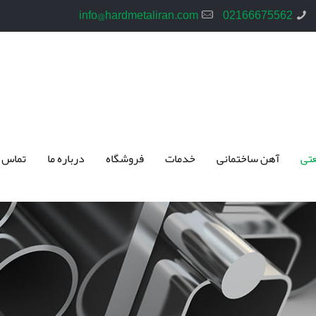
info@hardmetaliran.com
02166675562
تی
آهن ساختمانی
خدمات
فروشگاه
درباره ما
تماس 