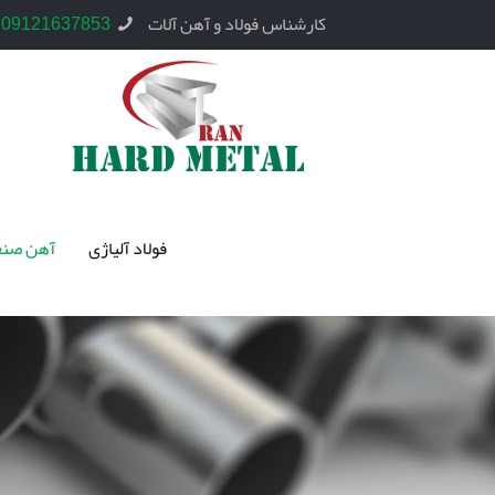
کارشناس فولاد و آهن آلات
09121637853
فولاد آلیاژی
آهن صنع