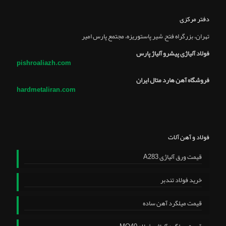
دفتر مرکزی
تهران، بزرگراه فتح, شير پاستوريزه، مجتمع پارس امير
فولاد آلیاژی پیشرو آلیاژ پارس
pishroaliazh.com
فروشگاه آهن هارد متال ایران
hardmetaliran.com
فولاد و آهن آلات
قیمت ورق آلیاژی A283
خرید فولاد تندبر
قیمت میلگرد آهن ساده