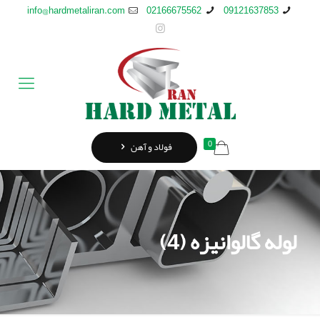
info@hardmetaliran.com
02166675562
09121637853
0
فولاد و آهن
لوله گالوانیزه (4)