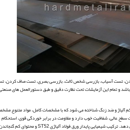
ن، تست آسیاب، بازرسی شخص ثالث، بازرسی بصری، تست صاف کردن، ت
اشد و تمام این آزمایشات تحت نظارت دقیق و طبق دستورالعمل های صنعتی
 به عنوان صفحه کم آلیاژ و ضد زنگ شناخته می شود که با مشخصات کامل، مواد متنوع مشخ
لا، تا ± 0.1 میلی متر؛ کیفیت سطح عالی، شفافیت خوب دارد و مقاومت در برابر خوردگی قوی، استحکام
کششی بالا و استحکام فشار قابل قبولی را ارائه می دهد. ترکیب شیمیایی پایدار ورق فولاد آلیاژی ST52 و محت