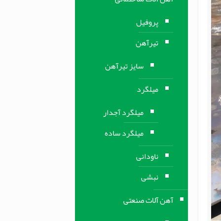
پروفیل
تیرآهن
سایز تیرآهن
میلگرد
میلگرد آجدار
میلگرد ساده
ناودانی
نبشی
آهن آلات صنعتی