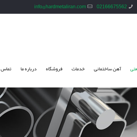
info@hardmetaliran.com
02166675562
تی
آهن ساختمانی
خدمات
فروشگاه
درباره ما
تماس 