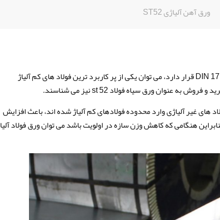
ورق آهن آلیاژی ST52
ورق فولاد آلیاژی ST52 را که تحت استاندارد DIN 17100 قرار دارد، می توان یکی از پر کاربرد ترین فولاد های کم آلیاژ
ST5 را که از محدوده فولاد های غیر آلیاژی وارد محدوده فولادهای کم آلیاژ شده اند، باعث افزایش
ی شوند؛ بنابراین هنگامی که کاهش وزن سازه در اولویت باشد می توان ورق فولاد آلی