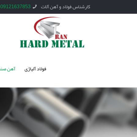
کارشناس فولاد و آهن آلات
09121637853
فولاد آلیاژی
آهن صنع