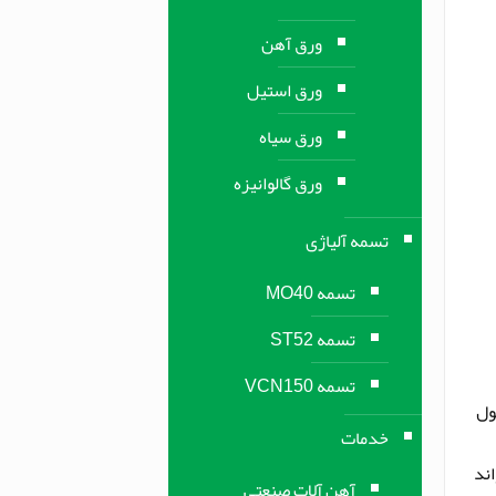
ورق آهن
ورق استیل
ورق سیاه
ورق گالوانیزه
تسمه آلیاژی
تسمه MO40
تسمه ST52
تسمه VCN150
ول
خدمات
تواند
آهن آلات صنعتی