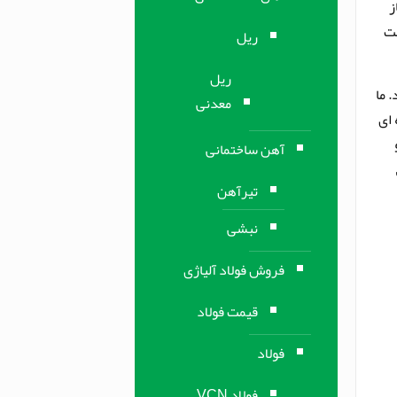
یاز
ست
ریل
ریل
 ما
معدنی
 ای
S نیز دو
آهن ساختمانی
تیرآهن
نبشی
فروش فولاد آلیاژی
قیمت فولاد
فولاد
فولاد VCN