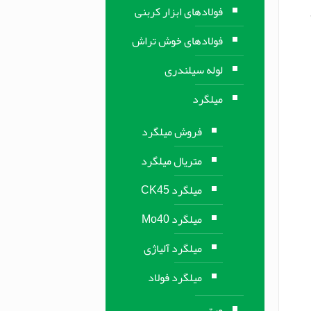
فولادهای ابزار کربنی
فولادهای خوش تراش
لوله سیلندری
میلگرد
فروش میلگرد
متریال میلگرد
میلگرد CK45
میلگرد Mo40
میلگرد آلیاژی
میلگرد فولاد
ورق