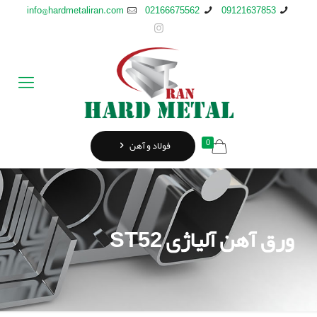
info@hardmetaliran.com
02166675562
09121637853
0
فولاد و آهن
ورق آهن آلیاژی ST52