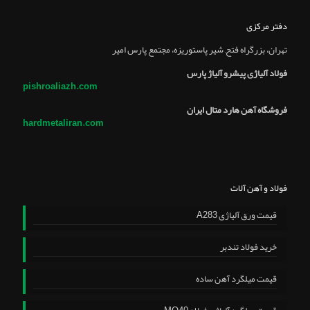
دفتر مرکزی
تهران، بزرگراه فتح, شير پاستوريزه، مجتمع پارس امير
فولاد آلیاژی پیشرو آلیاژ پارس
pishroaliazh.com
فروشگاه آهن هارد متال ایران
hardmetaliran.com
فولاد و آهن آلات
قیمت ورق آلیاژی A283
خرید فولاد تندبر
قیمت میلگرد آهن ساده