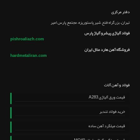
دفتر مرکزی
تهران، بزرگراه فتح, شير پاستوريزه، مجتمع پارس امير
فولاد آلیاژی پیشرو آلیاژ پارس
pishroaliazh.com
فروشگاه آهن هارد متال ایران
hardmetaliran.com
فولاد و آهن آلات
قیمت ورق آلیاژی A283
خرید فولاد تندبر
قیمت میلگرد آهن ساده