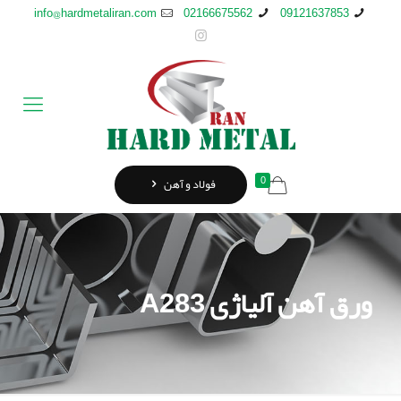
info@hardmetaliran.com
02166675562
09121637853
0
فولاد و آهن
ورق آهن آلیاژی A283