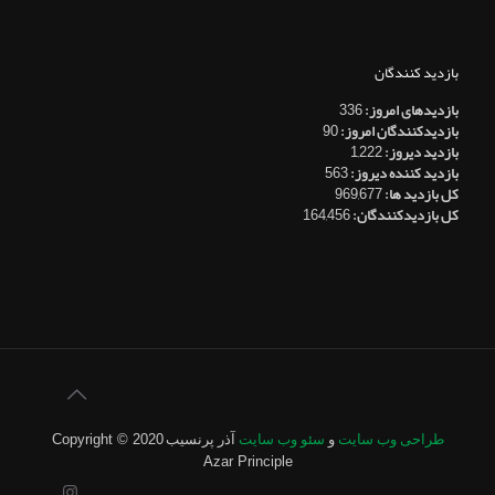
بازدید کنندگان
بازدیدهای امروز:
336
بازدیدکنندگان امروز:
90
بازدید دیروز:
1,222
بازدید کننده دیروز:
563
کل بازدید ها:
969,677
کل بازدیدکنند‌گان:
164,456
طراحی وب سایت
و
سئو وب سایت
آذر پرنسیب
Copyright © 2020
Azar Principle