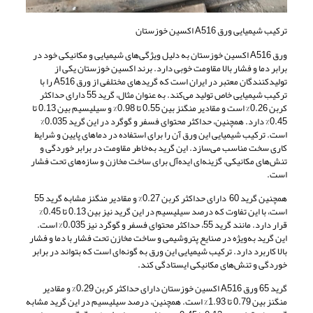
ترکیب شیمیایی ورق A516 اکسین خوزستان
ورق A516 اکسین خوزستان به دلیل ویژگی‌های شیمیایی و مکانیکی خود در
برابر دما و فشار بالا مقاومت خوبی دارد. برند اکسین خوزستان یکی از
تولیدکنندگان معتبر در ایران است که گریدهای مختلفی از ورق A516 را با
ترکیب شیمیایی خاص تولید می‌کند. به عنوان مثال، گرید 55 دارای حداکثر
کربن 0.26% است و مقادیر منگنز بین 0.55 تا 0.98% و سیلیسیم بین 0.13 تا
0.45% دارد. همچنین، حداکثر محتوای فسفر و گوگرد در این گرید 0.035%
است. ترکیب شیمیایی این ورق آن را برای استفاده در دماهای پایین و شرایط
کاری سخت مناسب می‌سازد. این گرید به‌خاطر مقاومت در برابر خوردگی و
تنش‌های مکانیکی، گزینه‌ای ایده‌آل برای ساخت مخازن و سازه‌های تحت فشار
است.
همچنین گرید 60 دارای حداکثر کربن 0.27% و مقادیر منگنز مشابه گرید 55
است، با این تفاوت که درصد سیلیسیم در این گرید نیز بین 0.13 تا 0.45%
قرار دارد. مانند گرید 55، حداکثر محتوای فسفر و گوگرد نیز 0.035% است.
این گرید به‌ویژه در صنایع پتروشیمی و ساخت مخازن تحت فشار با دما و فشار
بالا کاربرد دارد. ترکیب شیمیایی این ورق به گونه‌ای است که بتواند در برابر
خوردگی و تنش‌های مکانیکی ایستادگی کند.
گرید 65 ورق A516 اکسین خوزستان دارای حداکثر کربن 0.29% و مقادیر
منگنز بین 0.79 تا 1.93% است. همچنین، درصد سیلیسیم در این گرید مشابه