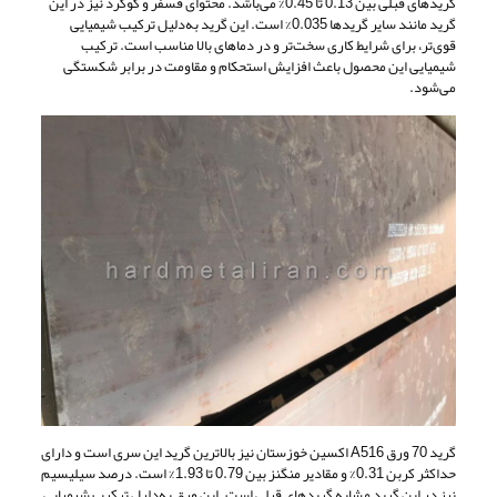
گریدهای قبلی بین 0.13 تا 0.45% می‌باشد. محتوای فسفر و گوگرد نیز در این
گرید مانند سایر گریدها 0.035% است. این گرید به‌دلیل ترکیب شیمیایی
قوی‌تر، برای شرایط کاری سخت‌تر و در دماهای بالا مناسب است. ترکیب
شیمیایی این محصول باعث افزایش استحکام و مقاومت در برابر شکستگی
می‌شود.
گرید 70 ورق A516 اکسین خوزستان نیز بالاترین گرید این سری است و دارای
حداکثر کربن 0.31% و مقادیر منگنز بین 0.79 تا 1.93% است. درصد سیلیسیم
نیز در این گرید مشابه گریدهای قبلی است. این ورق به‌دلیل ترکیب شیمیایی