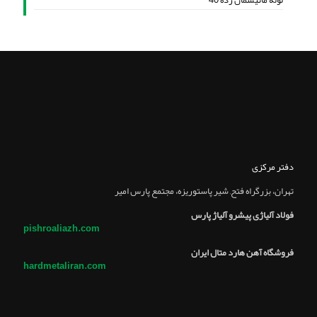
لوله مانیسمان رده 40
دفتر مرکزی
تهران، بزرگراه فتح, شير پاستوريزه، مجتمع پارس امير
فولاد آلیاژی پیشرو آلیاژ پارس
pishroaliazh.com
فروشگاه آهن هارد متال ایران
hardmetaliran.com