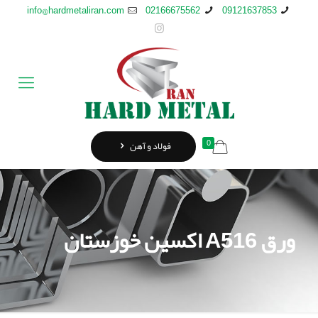
info@hardmetaliran.com
02166675562
09121637853
0
فولاد و آهن
ورق A516 اکسین خوزستان