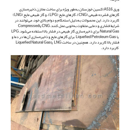
ورق A516 اکسین خوزستان به‌طور ویژه برای ساخت مخازن ذخیره‌سازی
گازهای فشرده طبیعی (CNG)، گازهای مایع (LPG)، و گاز طبیعی مایع (LNG)
کاربرد دارد. این محصولات به‌دلیل استحکام و دوام بالای خود، می‌توانند در
شرایط فشاری و دمایی متفاوت به‌خوبی عمل کنند.CNG یاCompressed
Natural Gas برای ذخیره‌سازی گاز طبیعی در فشار بالا استفاده می‌شود.LPG
یا Liquefied Petroleum Gas برای گازهای مایع و ذخیره‌سازی آن‌ها در دما و
فشار بالا کاربرد دارد. همچنین در ساخت LNG یاLiquefied Natural Gas
کاربرد دارد.