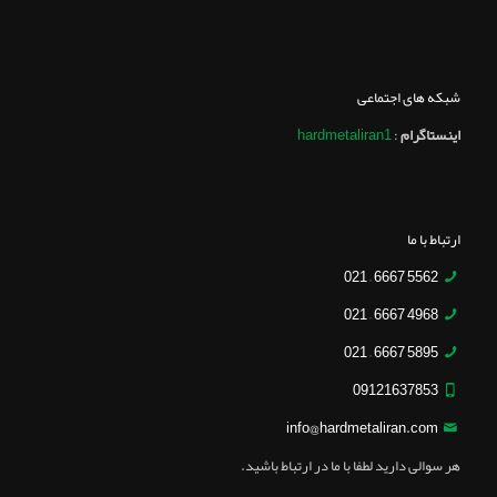
شبکه های اجتماعی
اینستاگرام
:
hardmetaliran1
ارتباط با ما
5562 6667 – 021
4968 6667 – 021
5895 6667 – 021
09121637853
info@hardmetaliran.com
هر سوالی دارید لطفا با ما در ارتباط باشید.