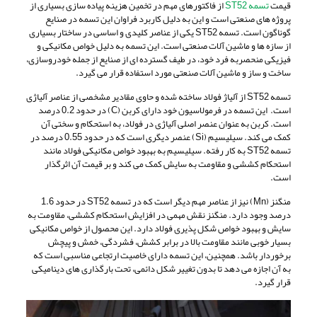
قیمت
تسمه ST52
از فاکتورهای مهم در تخمین هزینه پیاده سازی بسیاری از
پروژه های صنعتی است و این به دلیل کاربرد فراوان این تسمه در صنایع
گوناگون است. تسمه ST52 یکی از عناصر کلیدی و اساسی در ساختار بسیاری
از سازه ها و ماشین آلات صنعتی است. این تسمه به دلیل خواص مکانیکی و
فیزیکی منحصربه فرد خود، در طیف گسترده ای از صنایع از جمله خودروسازی،
ساخت و ساز و ماشین آلات صنعتی مورد استفاده قرار می گیرد.
تسمه ST52 از آلیاژ فولاد ساخته شده و حاوی مقادیر مشخصی از عناصر آلیاژی
است. این تسمه در فرمولاسیون خود دارای کربن (C) در حدود 0.2 درصد
است. کربن به عنوان عنصر اصلی آلیاژی در فولاد، به استحکام و سختی آن
کمک می کند. سیلیسیم (Si) عنصر دیگری است که در حدود 0.55 درصد در
تسمه ST52 به کار رفته. سیلیسیم به بهبود خواص مکانیکی فولاد مانند
استحکام کششی و مقاومت به سایش کمک می کند و بر قیمت آن اثرگذار
است.
منگنز (Mn) نیز از عناصر مهم دیگر است که در تسمه ST52 در حدود 1.6
درصد وجود دارد. منگنز نقش مهمی در افزایش استحکام کششی، مقاومت به
سایش و بهبود خواص شکل پذیری فولاد دارد. این محصول از خواص مکانیکی
بسیار خوبی مانند مقاومت بالا در برابر کشش، فشردگی، خمش و پیچش
برخوردار باشد. همچنین، این تسمه دارای خاصیت ارتجاعی مناسبی است که
به آن اجازه می دهد تا بدون تغییر شکل دائمی، تحت بارگذاری های دینامیکی
قرار گیرد.