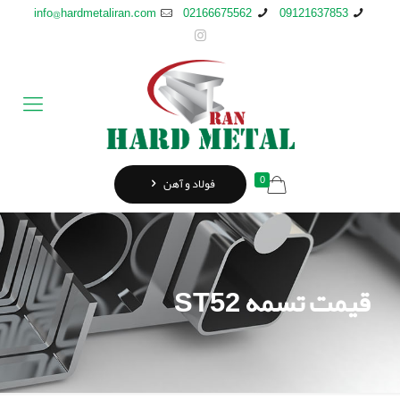
info@hardmetaliran.com
02166675562
09121637853
0
فولاد و آهن
قیمت تسمه ST52