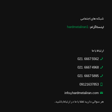
شبکه های اجتماعی
اینستاگرام
:
hardmetaliran1
ارتباط با ما
5562 6667 – 021
4968 6667 – 021
5895 6667 – 021
09121637853
info@hardmetaliran.com
هر سوالی دارید لطفا با ما در ارتباط باشید.