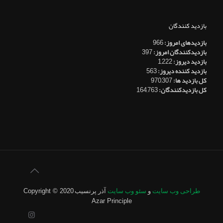
بازدید کنندگان
بازدیدهای امروز:
966
بازدیدکنندگان امروز:
397
بازدید دیروز:
1,222
بازدید کننده دیروز:
563
کل بازدید ها:
970,307
کل بازدیدکنند‌گان:
164,763
طراحی وب سایت
و
سئو وب سایت
آذر پرنسیب
Copyright © 2020
Azar Principle