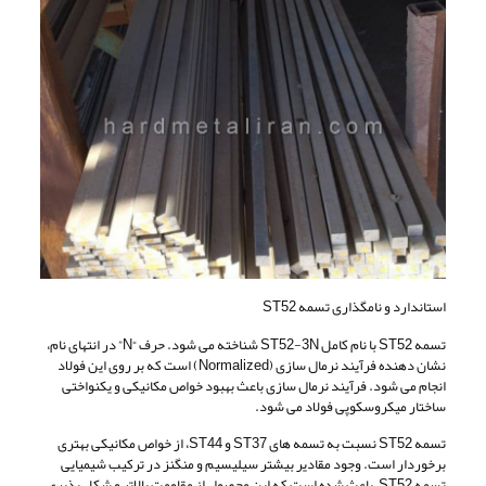
استاندارد و نامگذاری تسمه ST52
تسمه ST52 با نام کامل ST52-3N شناخته می شود. حرف “N” در انتهای نام،
نشان دهنده فرآیند نرمال سازی (Normalized) است که بر روی این فولاد
انجام می شود. فرآیند نرمال سازی باعث بهبود خواص مکانیکی و یکنواختی
ساختار میکروسکوپی فولاد می شود.
تسمه ST52 نسبت به تسمه های ST37 و ST44، از خواص مکانیکی بهتری
برخوردار است. وجود مقادیر بیشتر سیلیسیم و منگنز در ترکیب شیمیایی
تسمه ST52، باعث شده است که این محصول از مقاومت بالاتر و شکل پذیری