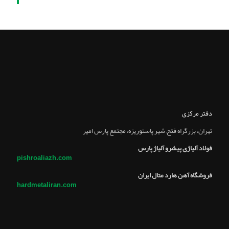
دفتر مرکزی
تهران، بزرگراه فتح, شير پاستوريزه، مجتمع پارس امير
فولاد آلیاژی پیشرو آلیاژ پارس
pishroaliazh.com
فروشگاه آهن هارد متال ایران
hardmetaliran.com