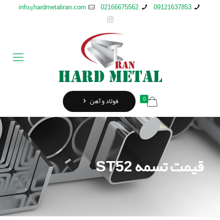
info@hardmetaliran.com
02166675562
09121637853
0
فولاد و آهن
قیمت تسمه ST52