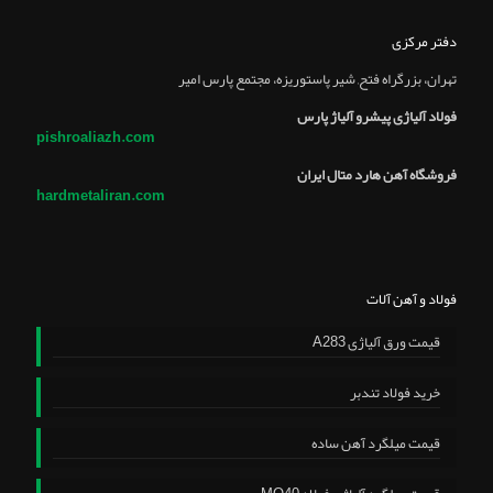
دفتر مرکزی
تهران، بزرگراه فتح, شير پاستوريزه، مجتمع پارس امير
فولاد آلیاژی پیشرو آلیاژ پارس
pishroaliazh.com
فروشگاه آهن هارد متال ایران
hardmetaliran.com
فولاد و آهن آلات
قیمت ورق آلیاژی A283
خرید فولاد تندبر
قیمت میلگرد آهن ساده