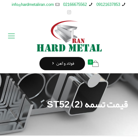
info@hardmetaliran.com
02166675562
09121637853
0
فولاد و آهن
قیمت تسمه ST52 (2)