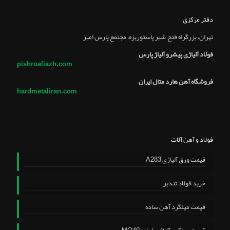
دفتر مرکزی
تهران، بزرگراه فتح, شير پاستوريزه، مجتمع پارس امير
فولاد آلیاژی پیشرو آلیاژ پارس
pishroaliazh.com
فروشگاه آهن هارد متال ایران
hardmetaliran.com
فولاد و آهن آلات
قیمت ورق آلیاژی A283
خرید فولاد تندبر
قیمت میلگرد آهن ساده