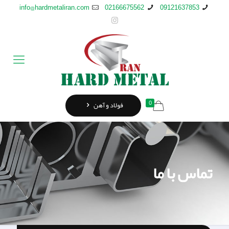
info@hardmetaliran.com
02166675562
09121637853
0
فولاد و آهن
تماس با ما