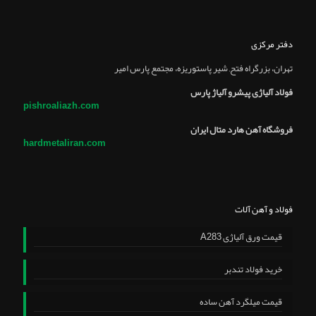
دفتر مرکزی
تهران، بزرگراه فتح, شير پاستوريزه، مجتمع پارس امير
فولاد آلیاژی پیشرو آلیاژ پارس
pishroaliazh.com
فروشگاه آهن هارد متال ایران
hardmetaliran.com
فولاد و آهن آلات
قیمت ورق آلیاژی A283
خرید فولاد تندبر
قیمت میلگرد آهن ساده