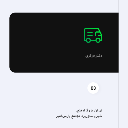
دفتر مرکزی
تهران، بزرگراه فتح,
شير پاستوريزه، مجتمع پارس امير