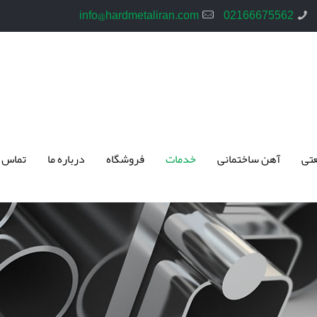
info@hardmetaliran.com
02166675562
تی
آهن ساختمانی
خدمات
فروشگاه
درباره ما
تماس 