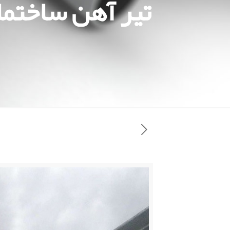
تیر آهن ساختما