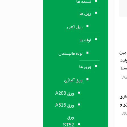
تسمه ها
ریل ها
ریل آهن
لوله ها
 بین
لوله مانیسمان
لید
ورق ها
وسط
 را
ورق آلیاژی
ورق A283
ازی
ی و
ورق A516
وز
ورق
ST52