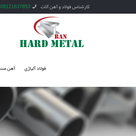
کارشناس فولاد و آهن آلات
09121637853
فولاد آلیاژی
آهن صنع