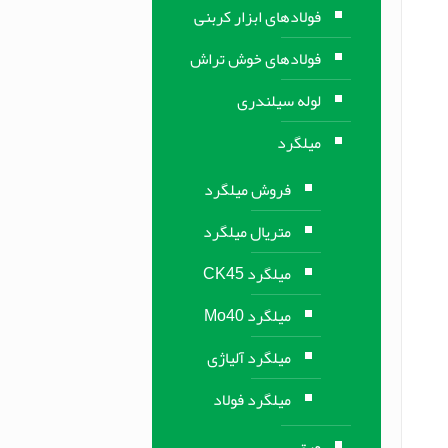
فولادهای ابزار کربنی
فولادهای خوش تراش
لوله سیلندری
میلگرد
فروش میلگرد
متریال میلگرد
میلگرد CK45
میلگرد Mo40
میلگرد آلیاژی
میلگرد فولاد
ورق