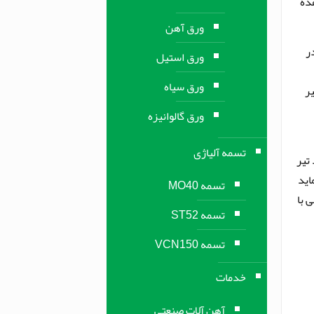
هده
ورق آهن
ر
ورق استیل
ورق سیاه
ر
ورق گالوانیزه
تسمه آلیاژی
 تیر
اید
تسمه MO40
 با
تسمه ST52
تسمه VCN150
خدمات
آهن آلات صنعتی