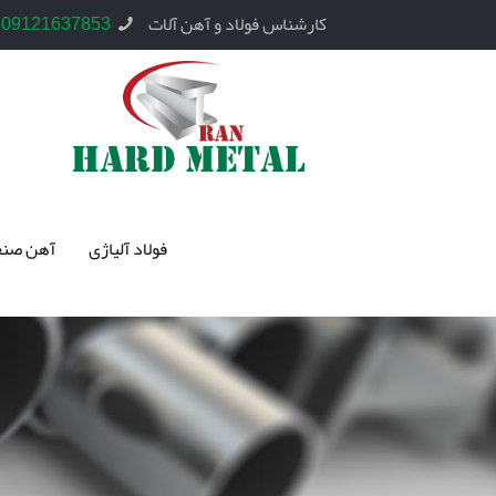
کارشناس فولاد و آهن آلات
09121637853
فولاد آلیاژی
آهن صنع