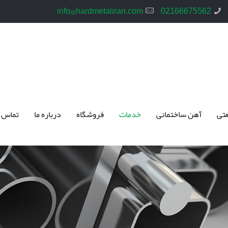
info@hardmetaliran.com
02166675562
تی
آهن ساختمانی
خدمات
فروشگاه
درباره ما
تماس 