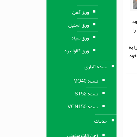
ورق آهن
ود
ورق استیل
را
ورق سیاه
ا به
ورق گالوانیزه
خود
تسمه آلیاژی
تسمه MO40
تسمه ST52
تسمه VCN150
خدمات
آهن آلات صنعتی