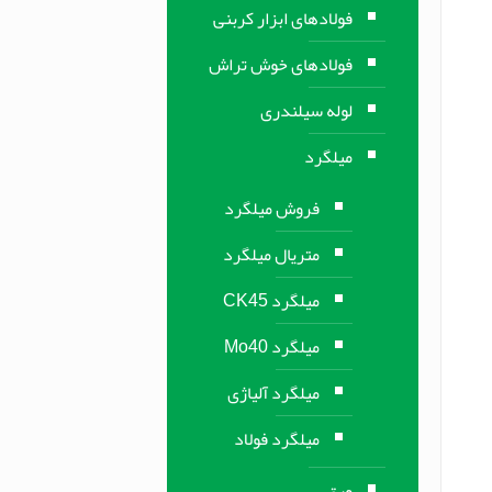
فولادهای ابزار کربنی
فولادهای خوش تراش
لوله سیلندری
میلگرد
فروش میلگرد
متریال میلگرد
میلگرد CK45
میلگرد Mo40
میلگرد آلیاژی
میلگرد فولاد
ورق