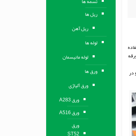
تسمه ها
ریل ها
ریل آهن
لوله ها
اده
رقه
لوله مانیسمان
ورق ها
نها به صورت V در می آید و در
ورق آلیاژی
ورق A283
ورق A516
ورق
ST52