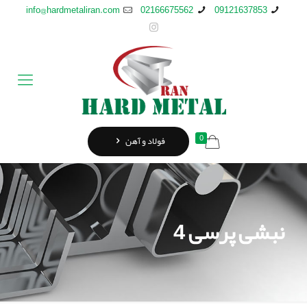
info@hardmetaliran.com
02166675562
09121637853
0
فولاد و آهن
نبشی پرسی 4