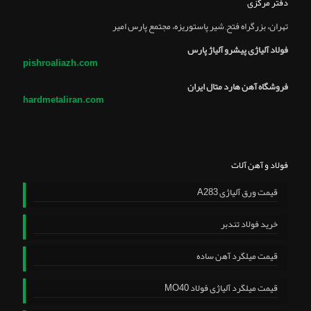
دفتر مرکزی
تهران، بزرگراه فتح, شير پاستوريزه، مجتمع پارس امير
فولاد آلیاژی پیشرو آلیاژ پارس
pishroaliazh.com
فروشگاه آهن هارد متال ایران
hardmetaliran.com
فولاد و آهن آلات
قیمت ورق آلیاژی A283
خرید فولاد تندبر
قیمت میلگرد آهن ساده
قیمت میلگرد آلیاژی فولاد MO40