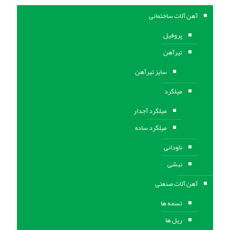
آهن آلات ساختمانی
پروفیل
تیرآهن
سایز تیرآهن
میلگرد
میلگرد آجدار
میلگرد ساده
ناودانی
نبشی
آهن آلات صنعتی
تسمه ها
ریل ها