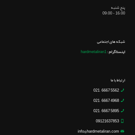
پنج شنبه
16:00 - 09:00
شبکه های اجتماعی
اینستاگرام
:
hardmetaliran1
ارتباط با ما
5562 6667 – 021
4968 6667 – 021
5895 6667 – 021
09121637853
info@hardmetaliran.com