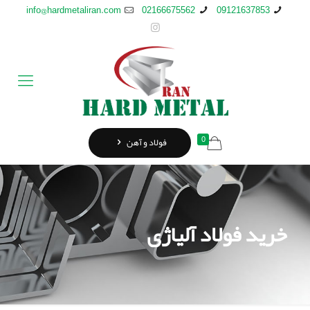
info@hardmetaliran.com
02166675562
09121637853
0
فولاد و آهن
خرید فولاد آلیاژی