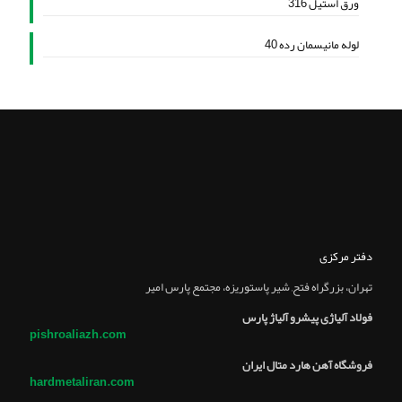
ورق استیل 316
لوله مانیسمان رده 40
دفتر مرکزی
تهران، بزرگراه فتح, شير پاستوريزه، مجتمع پارس امير
فولاد آلیاژی پیشرو آلیاژ پارس
pishroaliazh.com
فروشگاه آهن هارد متال ایران
hardmetaliran.com