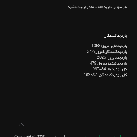
هر سوالی دارید لطفا با ما در ارتباط باشید.
بازدید کنندگان
بازدیدهای امروز:
1,058
بازدیدکنندگان امروز:
342
بازدید دیروز:
2,026
بازدید کننده دیروز:
479
کل بازدید ها:
967,434
کل بازدیدکنند‌گان:
163,567
طراحی وب سایت
و
سئو وب سایت
آذر پرنسیب
Copyright © 2020