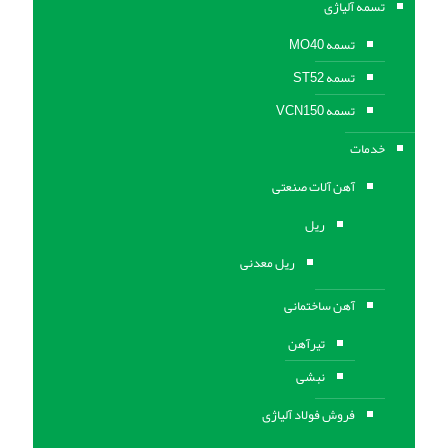
تسمه آلیاژی
تسمه MO40
تسمه ST52
تسمه VCN150
خدمات
آهن آلات صنعتی
ریل
ریل معدنی
آهن ساختمانی
تیرآهن
نبشی
فروش فولاد آلیاژی