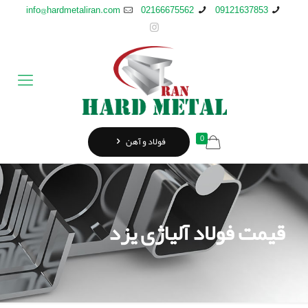
info@hardmetaliran.com
02166675562
09121637853
0
فولاد و آهن
قیمت فولاد آلیاژی یزد