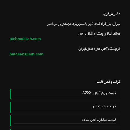
دفتر مرکزی
تهران، بزرگراه فتح, شير پاستوريزه، مجتمع پارس امير
فولاد آلیاژی پیشرو آلیاژ پارس
pishroaliazh.com
فروشگاه آهن هارد متال ایران
hardmetaliran.com
فولاد و آهن آلات
قیمت ورق آلیاژی A283
خرید فولاد تندبر
قیمت میلگرد آهن ساده