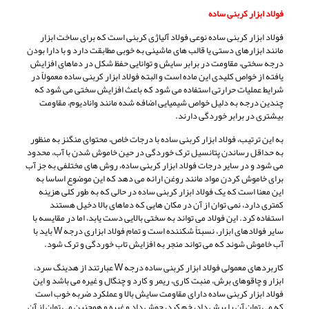
فولاد ابزار کربنی ساده
فولاد ابزار کربنی ساده نوعی فولاد آلیاژی کربنی است که برای ساخت ابزار
مانند ابزارهای دستی یا قالب های ماشینی به خوبی مطابقت دارد و با دارا بودن
درجه سختی، مقاومت در برابر سایش و توانایی حفظ شکل در دماهای افزایش
یافته از خواص کلیدی این ماده است و البته فولاد ابزار کربنی ساده معمولاً در
شرایط عملیات حرارتی استفاده می شود که باعث افزایش سختی می شود که
چندین درجه به دلیل خواص شیمیایی اضافه شده مانند وانادیوم، مقاومت
بیشتری در برابر خوردگی دارند.
به این ترتیب، فولاد ابزار کربنی ساده با درجات خاص، محتوای منگنز به منظور
به حداقل رساندن پتانسیل ترک خوردگی در حین خاموش شدن با آب، محدود
می شود و در سایر درجات فولاد ابزار کربنی ساده، روش های مختلفی به جز آب
برای خاموش کردن مواد مانند روغن ارائه می دهد که این موضوع اساسا به
این معنا است که یک فولاد ابزار کربنی ساده در حالی که به طور کلی هزینه
کمتری دارد، نمی توان از آن در مکان هایی که دماهای بالا دخیل هستند
استفاده کرد. این فولاد می تواند به سختی بالایی دست یابد، اما در مقایسه با
سایر فولادهای ابزار، نسبتاً شکننده است و تمام فولاد ابزاری درجه W باید با
آب خاموش شوند که می تواند منجر به افزایش تاب خوردگی و ترک شود.
کاربردهای معمولی فولاد ابزار کربنی ساده درجه W عبارتند از هدینگ سرد،
ابزار و چاقوهای برش، منبت کاری، ریمر و کارد و چنگال و غیره می باشد و این
فولاد ابزار کربنی ساده دارای مقاومت سایش بالا و عملکرد ضربه خوب است
که می توان آن را برش داد، خم کرد، جوش داد و غیره و همچنین می توان از آن