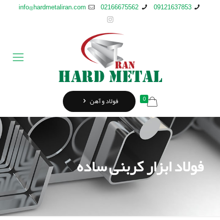
info@hardmetaliran.com
02166675562
09121637853
0
فولاد و آهن
فولاد ابزار کربنی ساده