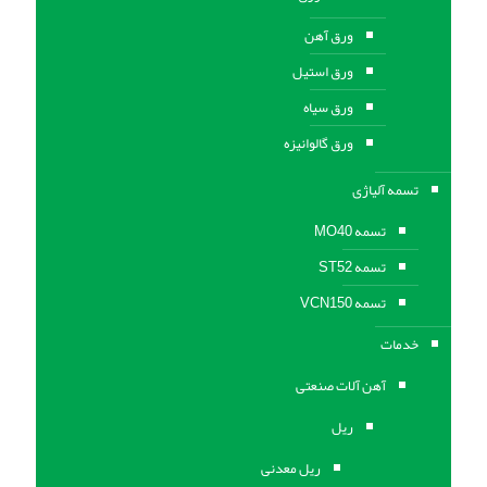
ورق آهن
ورق استیل
ورق سیاه
ورق گالوانیزه
تسمه آلیاژی
تسمه MO40
تسمه ST52
تسمه VCN150
خدمات
آهن آلات صنعتی
ریل
ریل معدنی