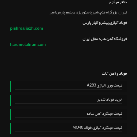
دفتر مرکزی
تهران، بزرگراه فتح, شير پاستوريزه، مجتمع پارس امير
فولاد آلیاژی پیشرو آلیاژ پارس
pishroaliazh.com
فروشگاه آهن هارد متال ایران
hardmetaliran.com
فولاد و آهن آلات
قیمت ورق آلیاژی A283
خرید فولاد تندبر
قیمت میلگرد آهن ساده
قیمت میلگرد آلیاژی فولاد MO40