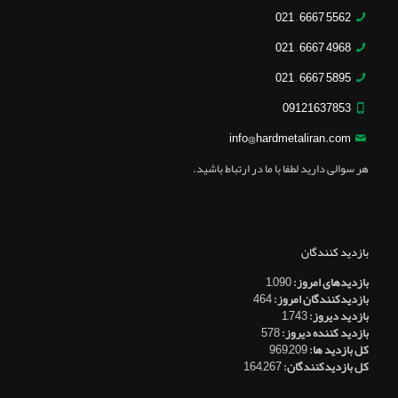
5562 6667 – 021
4968 6667 – 021
5895 6667 – 021
09121637853
info@hardmetaliran.com
هر سوالی دارید لطفا با ما در ارتباط باشید.
بازدید کنندگان
بازدیدهای امروز:
1,090
بازدیدکنندگان امروز:
464
بازدید دیروز:
1,743
بازدید کننده دیروز:
578
کل بازدید ها:
969,209
کل بازدیدکنند‌گان:
164,267