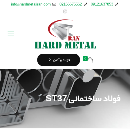
info@hardmetaliran.com
02166675562
09121637853
0
فولاد و آهن
فولاد ساختمانی ST37