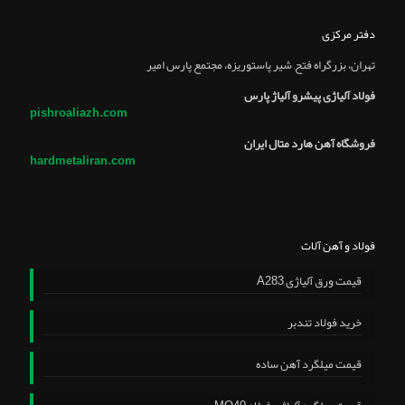
دفتر مرکزی
تهران، بزرگراه فتح, شير پاستوريزه، مجتمع پارس امير
فولاد آلیاژی پیشرو آلیاژ پارس
pishroaliazh.com
فروشگاه آهن هارد متال ایران
hardmetaliran.com
فولاد و آهن آلات
قیمت ورق آلیاژی A283
خرید فولاد تندبر
قیمت میلگرد آهن ساده