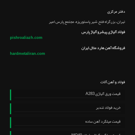
دفتر مرکزی
تهران، بزرگراه فتح, شير پاستوريزه، مجتمع پارس امير
فولاد آلیاژی پیشرو آلیاژ پارس
pishroaliazh.com
فروشگاه آهن هارد متال ایران
hardmetaliran.com
فولاد و آهن آلات
قیمت ورق آلیاژی A283
خرید فولاد تندبر
قیمت میلگرد آهن ساده