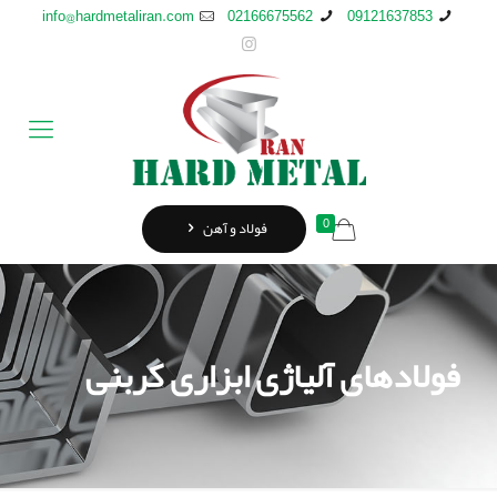
info@hardmetaliran.com
02166675562
09121637853
0
فولاد و آهن
فولادهای آلیاژی ابزاری کربنی