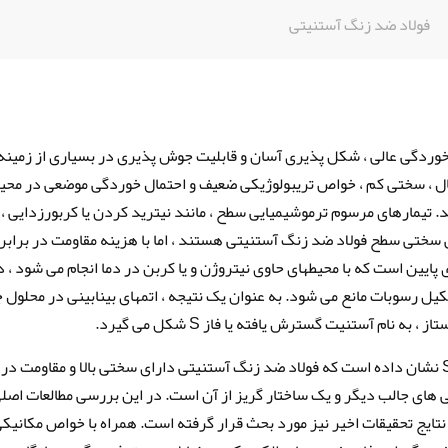
فولاد ضد زنگ آستنیتی
خوردگی عالی ، شکل پذیری آسان و قابلیت جوش پذیری در بسیاری از زمینه
حال ، سختی کم ، خواص تریبولوژیکی ضعیف و احتمال خوردگی موضعی در محی
 تیمارهای مرسوم ترموشیمیایی سطح ، مانند نیترید کردن یا کربورزدایی ، 
سختی سطح فولاد ضد زنگ آستنیتی هستند ، اما با هزینه مقاومت در برابر
پایین است که با محیطهای حاوی نیتروژن و یا کربن در دما انجام می شود ، د
 رسوبات مانع می شود. به عنوان یک نتیجه ، اتمهای بینابینی در محلول 
نام آستنیت گسترش یافته یا فاز S شکل می گیرد.
از زمان اولین مطالعات ، مربوط به دهه 1980 ، فاز S نشان داده است که فولاد ضد زنگ آستنیتی دارای سختی بالا و مقاومت در
 های جالب دیگر و یک ساختار گریز از آن است. در این بررسی مطالعات اصل
وصیات فاز S خلاصه شده و نتایج تحقیقات اخیر نیز مورد بحث قرار گرفته است. همراه با خواص مکانیک