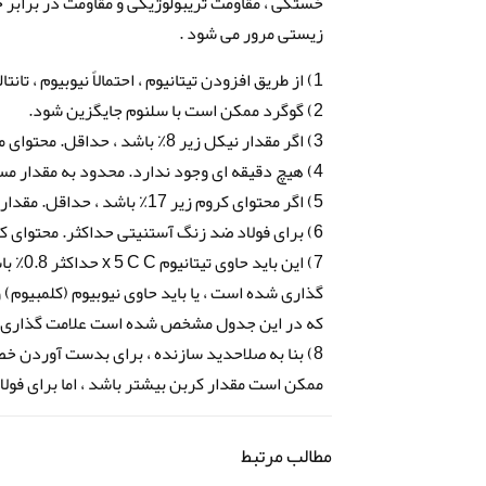
خستگی ، مقاومت تریبولوژیکی و مقاومت در برابر 
زیستی مرور می شود .
1) از طریق افزودن تیتانیوم ، احتمالاً نیوبیوم ، تانتالیم در برابر خوردگی بین دانه ای تثبیت می شود.
2) گوگرد ممکن است با سلنوم جایگزین شود.
3) اگر مقدار نیکل زیر 8٪ باشد ، حداقل. محتوای منگنز باید 5٪ باشد.
4) هیچ دقیقه ای وجود ندارد. محدود به مقدار مس ، به شرطی که مقدار نیکل بیشتر از 8٪ باشد.
5) اگر محتوای کروم زیر 17٪ باشد ، حداقل. مقدار نیکل باید 12٪ باشد.
6) برای فولاد ضد زنگ آستنیتی حداکثر. محتوای کربن 0/03٪ ، نیتروژن ممکن است حداکثر باشد. 0،22٪
7) این
که در این جدول مشخص شده است علامت گذاری 
8) بنا به صلاحدید سازنده ، برای بدست آوردن
ممکن است مقدار کربن بیشتر باشد ، اما برای فولاد زنگ نزن آس
مطالب مرتبط