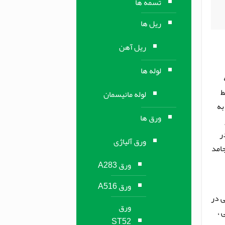
تسمه ها
ریل ها
ریل آهن
لوله ها
ط
لوله مانیسمان
به
ورق ها
ر
ورق آلیاژی
جامد
ورق A283
ورق A516
ی در
ورق
ی ،
ST52