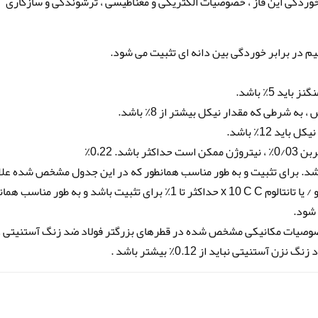
خوردگی این فاز ، خصوصیات الکتریکی و مغناطیسی ، ترشوندگی و سازگاری
 باید حاوی تیتانیوم x 5 C C حداکثر 0.8٪ باشد. برای تثبیت و به طور مناسب همانطور که در این جدول مشخص شده 
گذاری شده است ، یا باید حاوی نیوبیوم (کلمبیوم) و / یا تانتالوم x 10 C C حداکثر تا 1٪ برای تثبیت باشد و به طور منا
شود.
 خصوصیات مکانیکی مشخص شده در قطرهای بزرگتر فولاد ضد زنگ آستنیتی ،
تنیتی نباید از 0.12٪ بیشتر باشد .