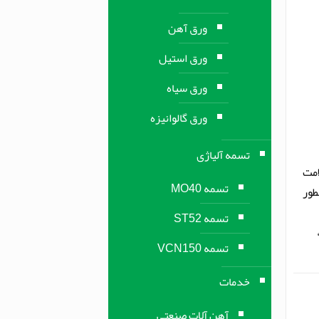
ورق آهن
ورق استیل
ورق سیاه
ورق گالوانیزه
تسمه آلیاژی
علامت
تسمه MO40
سب همانطور
تسمه ST52
تسمه VCN150
خدمات
آهن آلات صنعتی