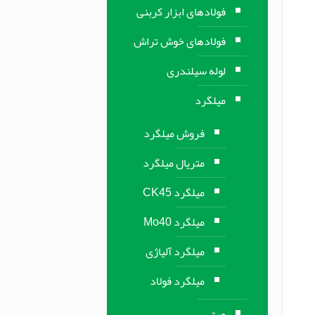
فولادهای ابزار کربنی
فولادهای خوش تراش
لوله سیلندری
میلگرد
فروش میلگرد
متریال میلگرد
میلگرد CK45
میلگرد Mo40
میلگرد آلیاژی
میلگرد فولاد
ورق