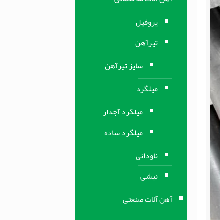
پروفیل
تیرآهن
سایز تیرآهن
میلگرد
میلگرد آجدار
میلگرد ساده
ناودانی
نبشی
آهن آلات صنعتی