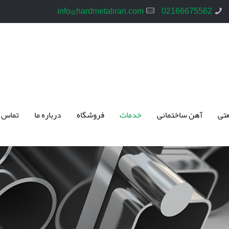
info@hardmetaliran.com
02166675562
تی
آهن ساختمانی
خدمات
فروشگاه
درباره ما
تماس 