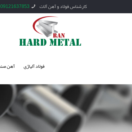
کارشناس فولاد و آهن آلات
09121637853
فولاد آلیاژی
آهن صنع