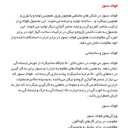
فولاد نسوز
فولاد نسوز در شکل های مختلفی همچون ورق، همچنین لوله و یا توری و
همچین میلگرد و… ساخته، تولید و عرضه می شوند. این محصول فولادی از
ترکیب عناصر آهن و کربن و چند عنصر آلیاژی دیگر تولید می شوند. این
محصول به علت داشتن کروم و نیکل در ترکیبات ساخت آلیاژ خود در برابر
خوردگی مقاوم است همچنین فولاد نسوز در برابر حرارت استحکام داشته و از
خود مقاومت نشان می دهد.
فولاد نسوز و ساختمانی
فولاد نسوز می تواند در دمای بالای ۵۰۰ جايگاه سانتیگراد از خویش ایستادگی
نشان دهد , به همین علت فولادهای مقاوم به حرارت و نسوز برای به کار گیری
در دماهای بالای ۵۰۰ مرتبه سانتیگراد پیاده سازی گردیده اند . فولاد نسوز که
بی نیاز از عنصرها آلیاژی کروم و نیکل می‌باشند به وسیله مکانیزم عملیات
حرارتی مستحکم می گردند و عموما در جاهایی به کارگیری میگردند که نیاز به
پایداری به خوردگی در رتبه حرارت بالا , ایستادگی به ترک و ایستادگی به
خزش اضطراری باشد .
فولاد نسوز
ویژگی‌های فولاد نسوز
مقاومت در برابر گازهای گوناگون
مقاومت در برابر سایش و پوسیدگی