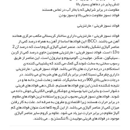
تنش پذیر در دماهای بسیار بالا
مقاومت در برابر شرایطی که با بخار آب در تماس هستند
فولاد نسوز مقاومت دمایی بالا و نسوز بودن
فولاد نسوز فریتی / مارتنزیتی
فولاد نسوز فریتی / مارتنزیتی داراری ساختار کریستالی مکعب مرکزی همانند
آهن می باشند. (BCC) این فولادها اساسا از آهن به همراه درصد کمی از
عناصر آلیاژی تشکیل یافته اند. عنصر اصلی آلیاژی کروم است که درصد آن 2
تا 13% است. فولاد نسوز فریتی / مارتنزیتی همچنین حاوی درصد کمی از کربن
، سیلیکون ، منگنز ، مولیبدن ، آلومینیوم و نیتروژن است. این عناصر از طریق
رسوب سختی به سخت شوندگی کمک می کنند که پشتیبانی کننده ی
استحکام در درجه حرارت های بالا می باشد. فولاد نسوز فریتی / مارتنزیتی
داراری چقرمگی نسبتا کم در برابر بارگذاری های ضربه ای می باشند. در
درجات دمایی بالای 900 درجه سانتیگراد، شاهد زمخت شدن دانه ها و در
نتیجه شکننده شدن این نوع فولادها هستیم. شکل دهی فولادهای فریتی
دشوار است و بنابراین تنها بوسیله ی جوشکاری قوس الکتریکی جوش داده می
شوند. فولادهای نسوز فریتی محبوب ترین و پراستفاده ترین فولادهای مقاوم
در برابر حرارت هستند زیرا اقتصادی و مقرون به صرفه اند. علت به کار رفتن
میزان کمی از عناصر آلیاژی می باشد. از این گروه کاها تحت عنوان فولادهای کم
آلیاژ مقاوم در برابر حرارت نیز یاد می شود. علاوه بر کروم سایر عناصر آلیاژی
موجود در فولادهای فریتی مولیبدن ،fi تنگستن و… می باشند.