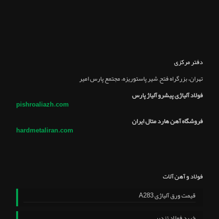
دفتر مرکزی
تهران، بزرگراه فتح, شير پاستوريزه، مجتمع پارس امير
فولاد آلیاژی پیشرو آلیاژ پارس
pishroaliazh.com
فروشگاه آهن هارد متال ایران
hardmetaliran.com
فولاد و آهن آلات
قیمت ورق آلیاژی A283
خرید فولاد تندبر