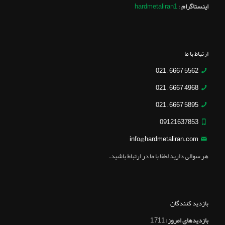
اینستاگرام
:
hardmetaliran1
ارتباط با ما
5562 6667 – 021
4968 6667 – 021
5895 6667 – 021
09121637853
info@hardmetaliran.com
هر سوالی دارید لطفا با ما در ارتباط باشید.
بازدید کنندگان
بازدیدهای امروز:
1,711