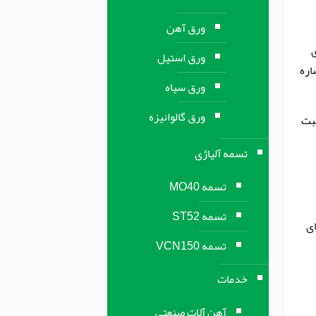
ورق آهن
ی
ورق استیل
اره
ورق سیاه
ورق گالوانیزه
سبت
تسمه آلیاژی
تسمه MO40
تسمه ST52
ای
تسمه VCN150
خدمات
آهن آلات صنعتی