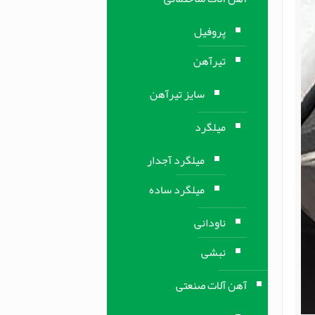
پروفیل
تیرآهن
سایز تیرآهن
میلگرد
میلگرد آجدار
میلگرد ساده
ناودانی
نبشی
آهن آلات صنعتی