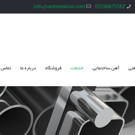
info@hardmetaliran.com
02166675562
تی
آهن ساختمانی
خدمات
فروشگاه
درباره ما
تماس 