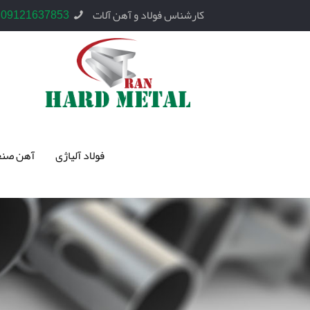
کارشناس فولاد و آهن آلات
09121637853
فولاد آلیاژی
آهن صنع