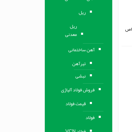
ریل
ریل
واص
معدنی
آهن ساختمانی
تیرآهن
نبشی
فروش فولاد آلیاژی
قیمت فولاد
فولاد
فولاد VCN