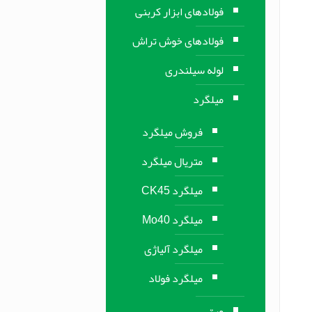
فولادهای ابزار کربنی
فولادهای خوش تراش
لوله سیلندری
میلگرد
فروش میلگرد
متریال میلگرد
میلگرد CK45
میلگرد Mo40
میلگرد آلیاژی
میلگرد فولاد
ورق