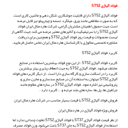
فولاد آلیاژی ST52
فولاد آلیاژی ST52 دارای قابلیت جوشکاری، شکل دهی و ماشین کاری است،
که به صورت مقاطعی مانند ورق، میلگرد، تسمه و چهارپهلو نیز قابل عرضه
است.جهت حصول اطمینان مشتریان گرامی، شرکت هاردمتال ایران فولاد
آلیاژی ST52 را با سرتیفیکیت و آنالیزهای معتبر عرضه می کند.جهت آگاهی از
لیست محصولات و قیمت روز فولاد آلیاژی ST52 و همچنین برای دریافت
مشاوره تخصصی متالوژی با کارشناسان هاردمتال ایران تماس حاصل فرمایید.
کاربرد فولاد آلیاژی ST52
کاربرد فولاد آلیاژی ST52 : از این نوع فولاد بیشترین استفاده در صنایع
مختلف میشود. فولاد آلیاژی ST52 به جهت انعطاف پذیری بهتر بیشترین
کاربرد را در اسکلت سازی و کارگاه سازی دارا است . از دیگر کاربردهای فولاد
آلیاژی ST52 میتوان به استفاده آن در صنایع سدسازی و مخزن سازی و
پتروشیمی نیز اشاره نمود. فولاد آلیاژی ST52 در سازه های مقاوم مانند
جرثقیل ها، پل ها، سازه های بلند مرتبه و … کاربرد دارد .
فروش فولاد آلیاژی ST52 با قیمت بسیار مناسب در شرکت هاردمتال ایران
فروش ویژه فولاد آلیاژی در هاردمتال ایران
از نظر قیمت فولاد آلیاژی ST37 با فولاد آلیاژی ST52 تفاوت چندانی ندارد اما
استفاده از فولاد آلیاژی ST52 به جای ST37 باعث می‌شود وزن فولاد مصرف