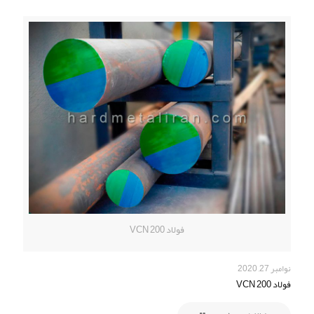
فولاد VCN 200
نوامبر 27, 2020
فولاد VCN 200