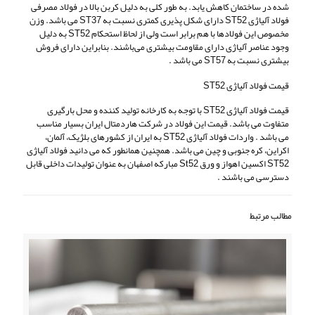
شده در ساختمان کاهش یابد. به طور کلی به دلیل کربن بالا در فولاد مصرفی
فولاد آلیاژی ST52 دارای شکل پذیری کمتری نسبت به ST37 می باشد. وزن
مخصوص این فولادها با هم برابر است ولی از لحاظ استحکام ST52 به دلیل
وجود عناصر آلیاژی دارای مقاومت بیشتری می‌باشند. بنابراین دارای فروش
بیشتری نسبت به ST57 می باشد .
قیمت فولاد آلیاژی ST52
قیمت فولاد آلیاژی ST52 با توجه به کارخانه تولید کننده و محل بارگیری
متفاوت می باشد. قیمت این فولاد در شرکت هاردمتال ایران بسیار مناسب
می باشد . واردات فولاد آلیاژی ST52 به ایران از کشورهای بلژیک، آلمان،
اکراین، کره جنوبی و چین می باشد. همچنین همانطور که می دانید فولاد آلیاژی
ST52 اکسین اهواز و ورق St52 مبارکه اصفهان به عنوان تولیدات داخلی قابل
دسترسی می باشند .
مطالب مرتبط