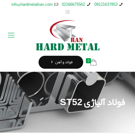
info@hardmetaliran.com
02166675562
09121637853
0
فولاد و آهن
فولاد آلیاژی ST52