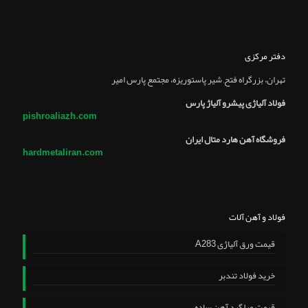
دفتر مرکزی
تهران، بزرگراه فتح, شير پاستوريزه، مجتمع پارس امير
فولاد آلیاژی پیشرو آلیاژ پارس
pishroaliazh.com
فروشگاه آهن هارد متال ایران
hardmetaliran.com
فولاد و آهن آلات
قیمت ورق آلیاژی A283
خرید فولاد تندبر
قیمت میلگرد آهن ساده