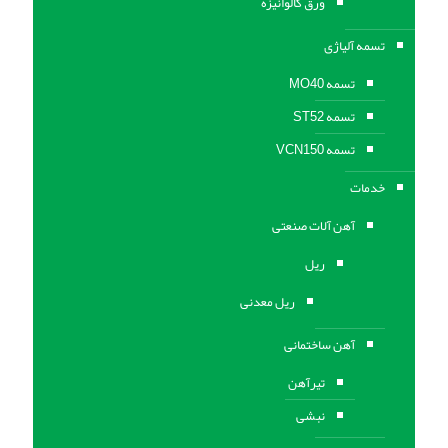
ورق گالوانیزه
تسمه آلیاژی
تسمه MO40
تسمه ST52
تسمه VCN150
خدمات
آهن آلات صنعتی
ریل
ریل معدنی
آهن ساختمانی
تیرآهن
نبشی