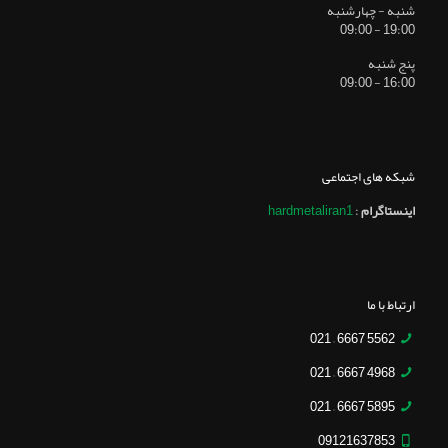
شنبه - چهارشنبه
19:00 - 09:00
پنج شنبه
16:00 - 09:00
شبکه های اجتماعی
اینستاگرام
:
hardmetaliran1
ارتباط با ما
5562 6667 – 021
4968 6667 – 021
5895 6667 – 021
09121637853