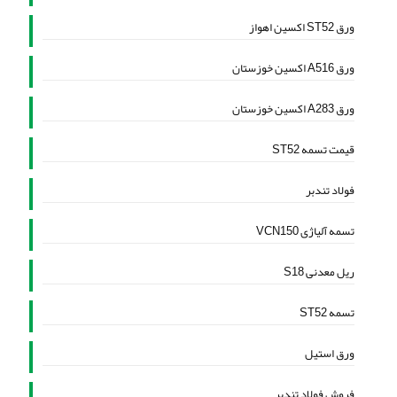
ورق ST52 اکسین اهواز
ورق A516 اکسین خوزستان
ورق A283 اکسین خوزستان
قیمت تسمه ST52
فولاد تندبر
تسمه آلیاژی VCN150
ریل معدنی S18
تسمه ST52
ورق استیل
فروش فولاد تندبر