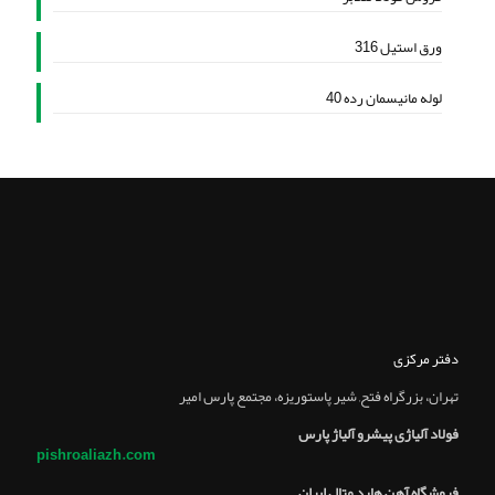
ورق استیل 316
لوله مانیسمان رده 40
دفتر مرکزی
تهران، بزرگراه فتح, شير پاستوريزه، مجتمع پارس امير
فولاد آلیاژی پیشرو آلیاژ پارس
pishroaliazh.com
فروشگاه آهن هارد متال ایران