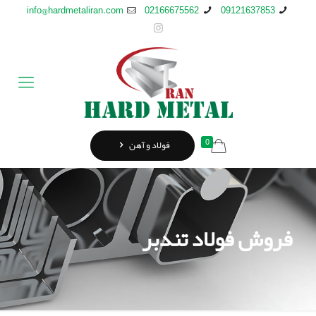
info@hardmetaliran.com
02166675562
09121637853
0
فولاد و آهن
فروش فولاد تندبر