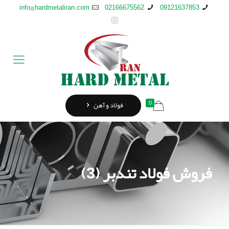
info@hardmetaliran.com
02166675562
09121637853
0
فولاد و آهن
فروش فولاد تندبر (3)