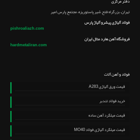
دفتر مرکزی
تهران، بزرگراه فتح, شير پاستوريزه، مجتمع پارس امير
فولاد آلیاژی پیشرو آلیاژ پارس
pishroaliazh.com
فروشگاه آهن هارد متال ایران
hardmetaliran.com
فولاد و آهن آلات
قیمت ورق آلیاژی A283
خرید فولاد تندبر
قیمت میلگرد آهن ساده
قیمت میلگرد آلیاژی فولاد MO40