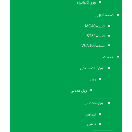
ورق گالوانیزه
تسمه آلیاژی
تسمه MO40
تسمه ST52
تسمه VCN150
خدمات
آهن آلات صنعتی
ریل
ریل معدنی
آهن ساختمانی
تیرآهن
نبشی