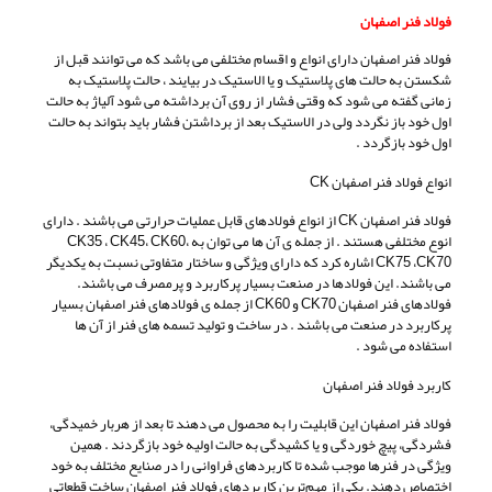
فولاد فنر اصفهان
فولاد فنر اصفهان دارای انواع و اقسام مختلفی می باشد که می توانند قبل از
شکستن به حالت های پلاستیک و یا الاستیک در بیایند ، حالت پلاستیک به
زمانی گفته می شود که وقتی فشار از روی آن برداشته می شود آلیاژ به حالت
اول خود باز نگردد ولی در الاستیک بعد از برداشتن فشار باید بتواند به حالت
اول خود بازگردد .
انواع فولاد فنر اصفهان CK
فولاد فنر اصفهان CK از انواع فولادهای قابل عملیات حرارتی می باشند . دارای
انوع مختلفی هستند . از جمله ی آن ها می توان به CK35 ، CK45، CK60،
CK75 ،CK70 اشاره کرد که دارای ویژگی و ساختار متفاوتی نسبت به یکدیگر
می باشند. این فولادها در صنعت بسیار پرکاربرد و پرمصرف می باشند.
فولادهای فنر اصفهان CK70 و CK60 از جمله ی فولادهای فنر اصفهان بسیار
پرکاربرد در صنعت می باشند . در ساخت و تولید تسمه های فنر از آن ها
استفاده می شود .
کاربرد فولاد فنر اصفهان
فولاد فنر اصفهان این قابلیت را به محصول می دهند تا بعد از هربار خمیدگی،
فشردگی، پیچ خوردگی و یا کشیدگی به حالت اولیه خود بازگردند . همین
ویژگی در فنرها موجب شده تا کاربردهای فراوانی را در صنایع مختلف به خود
اختصاص دهند. یکی از مهم‌ترین کاربردهای فولاد فنر اصفهان ساخت قطعاتی