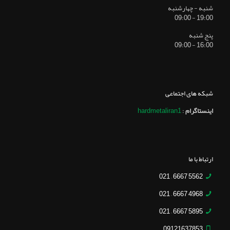
شنبه - چهارشنبه
19:00 - 09:00
پنج شنبه
16:00 - 09:00
شبکه های اجتماعی
اینستاگرام
:
hardmetaliran1
ارتباط با ما
5562 6667 – 021
4968 6667 – 021
5895 6667 – 021
09121637853