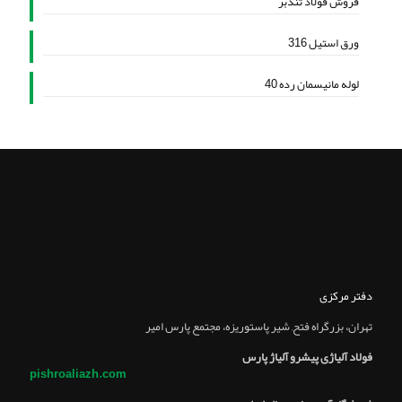
فروش فولاد تندبر
ورق استیل 316
لوله مانیسمان رده 40
دفتر مرکزی
تهران، بزرگراه فتح, شير پاستوريزه، مجتمع پارس امير
فولاد آلیاژی پیشرو آلیاژ پارس
pishroaliazh.com