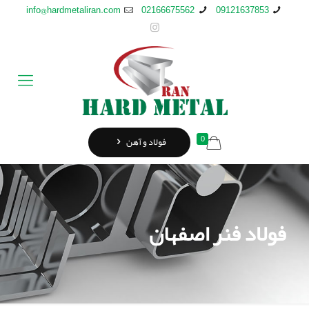
info@hardmetaliran.com
02166675562
09121637853
0
فولاد و آهن
فولاد فنر اصفهان