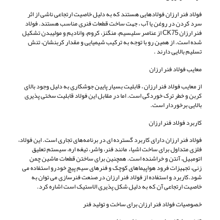
فولاد فنر ارزان فولادهایی هستند که به دلیل خاصیت ارتجاعی ناشی از اثر
سرد کردن در روغن یا آب ، جهت ساخت قطعات فنری مناسب هستند. فولاد
فنر ارزان CK75 از عناصر سلیسیم، منگنز، کروم، وانادیم و مولیبدن تشکیل
شده است. از همین رو با توجه به ترکیب شیمیایی و مقدار کربنشان، تنش
تسلیم بالایی دارند .
معایب فولاد فنر ارزان
از معایب فولاد فنر ارزان ، قابلیت بسیار پایین جوشکاری به دلیل وجود بالای
کربن و خطر ترک خوردگی است. اما در مقابل این فولاد قابلیت سختی پذیری
بالایی برخوردار است.
کاربرد فولاد فنر ارزان
فولاد فنر ارزان دارای کاربرد گسترده ای در برنامه‌های تجاری است. این فولاد،
فلزی متداول برای ساخت اشیاء مانند فنر، واشر، تیغه اره، سیستم تعلیق
اتومبیل، آنتن و خراشنده است. همچنین برای ساختن قطعات ماشین چمن
زنی، تجهیزات فرود هواپیماهای کوچک و فنرهای سیم پیچ خودرو استفاده می
شود.کاربرد و استفاده از فولاد فنر ارزان در صنعت فنرسازی می توان به
خاصیت ارتجاعی آن که به دلیل شکل پذیری الاستیک است اشاره کرد.
خصوصیات فولاد فنر ارزان برای ساخت و تولید فنر