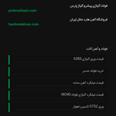
فولاد آلیاژی پیشرو آلیاژ پارس
pishroaliazh.com
فروشگاه آهن هارد متال ایران
hardmetaliran.com
فولاد و آهن آلات
قیمت ورق آلیاژی A283
خرید فولاد تندبر
قیمت میلگرد آهن ساده
قیمت میلگرد آلیاژی فولاد MO40
ورق ST52 اکسین اهواز