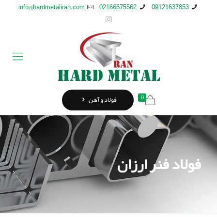
info@hardmetaliran.com
02166675562
09121637853
0
فولاد و آهن
فولاد فنر ارزان