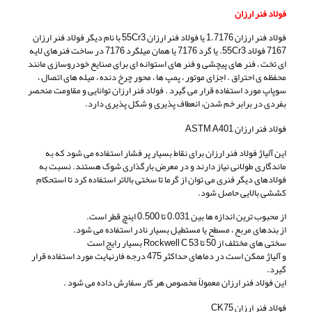
فولاد فنر ارزان
فولاد فنر ارزان 1.7176 یا فولاد فنر ارزان 55Cr3 با نام دیگر فولاد فنر ارزان
7167 فولاد 55Cr3. یا گرد 7176 یا همان میلگرد 7176 در ساخت فنرهای لایه
ای تخت ، فنر های پیچشی و فنر های استوانه ای برای صنایع خودروسازی مانند
محفظه ی احتراق . اجزای موتور ، پمپ ها ، محور چرخ دنده ، میله های اتصال ،
سوپاپ مورد استفاده قرار می گیرد . فولاد فنر ارزان توانایی و مقاومت منحصر
بفردی در برابر خم شدن، انعطاف پذیری و شکل پذیری دارد.
فولاد‌ فنر ارزان ASTM A401
این آلیاژ فولاد فنر ارزان برای نقاط بسیار پر فشار استفاده می شود که به
ماندگاری طولانی نیاز دارند و در معرض بارگذاری شوک هستند. نسبت به
فولادهای دیگر فنری می توان از گرما تا سختی بالاتر استفاده کرد تا استحکام
کششی بالایی حاصل شود.
از محبوب ترین اندازه ها بین 0.031 تا 0.500 اینچ قطر است.
از بندهای مربع ، مسطح یا مستطیل بسیار نادر استفاده می شود.
سختی های مختلف از 50 تا 53 Rockwell C بسیار رایج است
و آلیاژ ممکن است در دماهای حداکثر 475 درجه فارنهایت مورد استفاده قرار
گیرد.
این فولاد فنر ارزان معمولاً مخصوص هر کار سفارش داده می شود .
فولاد فنر ارزان CK75