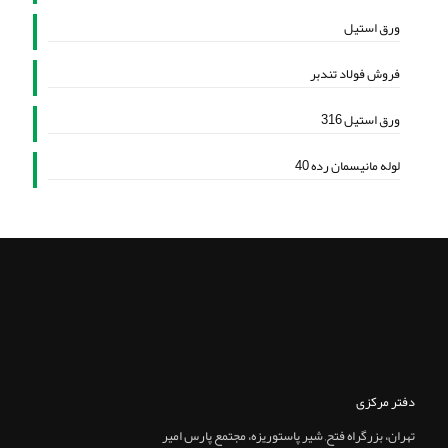
ورق استیل
فروش فولاد تندبر
ورق استیل 316
لوله مانیسمان رده 40
دفتر مرکزی
تهران، بزرگراه فتح, شير پاستوريزه، مجتمع پارس امير