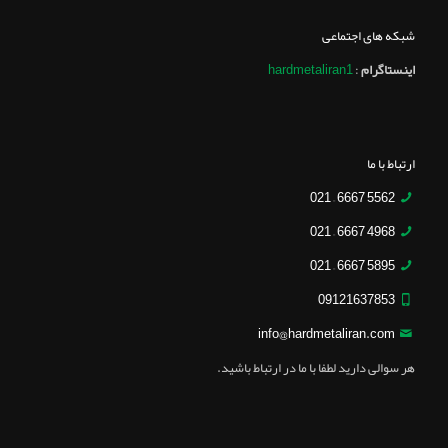
شبکه های اجتماعی
اینستاگرام
:
hardmetaliran1
ارتباط با ما
5562 6667 – 021
4968 6667 – 021
5895 6667 – 021
09121637853
info@hardmetaliran.com
هر سوالی دارید لطفا با ما در ارتباط باشید.