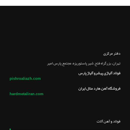
دفتر مرکزی
تهران، بزرگراه فتح, شير پاستوريزه، مجتمع پارس امير
فولاد آلیاژی پیشرو آلیاژ پارس
pishroaliazh.com
فروشگاه آهن هارد متال ایران
hardmetaliran.com
فولاد و آهن آلات