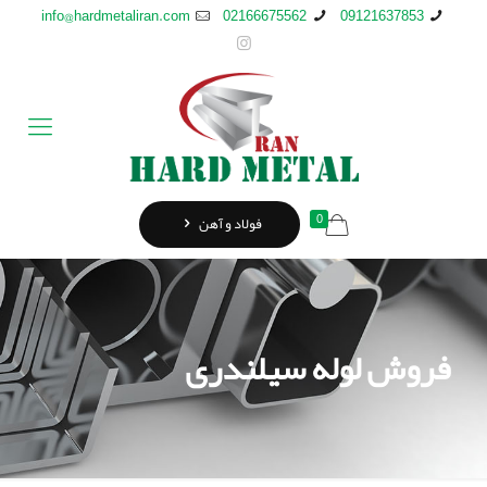
info@hardmetaliran.com
02166675562
09121637853
0
فولاد و آهن
فروش لوله سیلندری