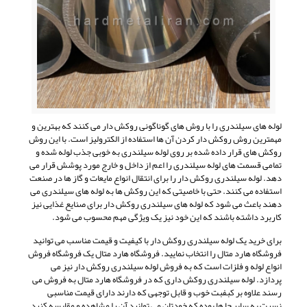
لوله های سیلندری را با روش های گوناگونی روکش دار می کنند که بهترین و
مهمترین روش روکش دار کردن آن ها استفاده از الکترولیز است. با این روش
روکش های قرار داده شده بر روی لوله سیلندری به خوبی جذب لوله شده و
تمامی قسمت های لوله سیلندری را اعم از داخل و خارج مورد پوشش قرار می
دهد. لوله سیلندری روکش دار را برای انتقال انواع مایعات و گاز ها در صنعت
استفاده می کنند. حتی با خاصیتی که این روکش ها به لوله های سیلندری می
دهند باعث می شود که لوله های سیلندری روکش دار برای صنایع غذایی نیز
کاربرد داشته باشند که این خود نیز یک ویژگی مهم محسوب می شود.
برای خرید یک لوله سیلندری روکش دار با کیفیت و قیمت مناسب می توانید
فروشگاه هارد متال را انتخاب نمایید. فروشگاه هارد متال یک فروشگاه فروش
انواع لوله و فلزات است که به فروش لوله سیلندری روکش دار نیز می
پردازد. لوله سیلندری روکش داری که در فروشگاه هارد متال به فروش می
رسند علاوه بر کبفبت خوب و قابل توجهی که دارند دارای قیمت مناسبی
نسبت به سایر جا ها بوده که خودتان می توانید آن را مشاهده و مقایسه کنید.