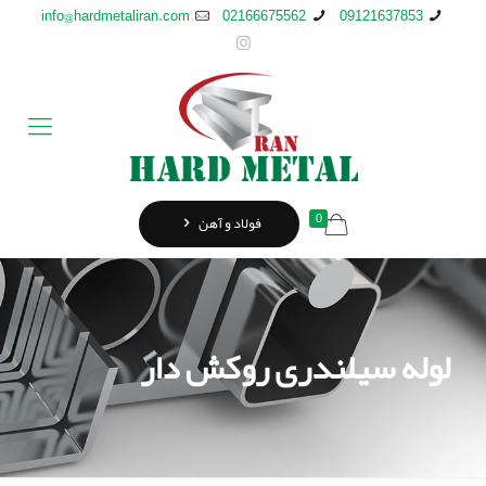
info@hardmetaliran.com
02166675562
09121637853
0
فولاد و آهن
لوله سیلندری روکش دار