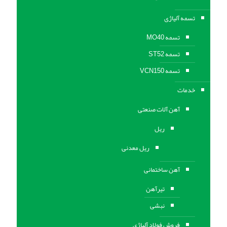
تسمه آلیاژی
تسمه MO40
تسمه ST52
تسمه VCN150
خدمات
آهن آلات صنعتی
ریل
ریل معدنی
آهن ساختمانی
تیرآهن
نبشی
فروش فولاد آلیاژی