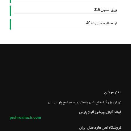
ورق استیل 316
لوله مانیسمان رده 40
دفتر مرکزی
تهران، بزرگراه فتح, شير پاستوريزه، مجتمع پارس امير
فولاد آلیاژی پیشرو آلیاژ پارس
pishroaliazh.com
فروشگاه آهن هارد متال ایران